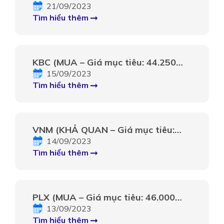
57.500 VNĐ): Tăng cường công suất
21/09/2023
đón đầu xu hướng hồi phục
Tìm hiểu thêm
KBC (MUA – Giá mục tiêu: 44.250
VNĐ): Lợi nhuận tăng mạnh nhờ các
15/09/2023
dự án mới
Tìm hiểu thêm
VNM (KHẢ QUAN – Giá mục tiêu:
89.300 VNĐ): Thay đổi nhận diện để
14/09/2023
củng cố vị thế
Tìm hiểu thêm
PLX (MUA – Giá mục tiêu: 46.000
VNĐ): Triển vọng ổn định
13/09/2023
Tìm hiểu thêm