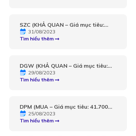
SZC (KHẢ QUAN – Giá mục tiêu:
41.300 VNĐ): Tiềm năng tới từ quỹ
31/08/2023
đất lớn với giá cho thuê tiếp tục
Tìm hiểu thêm
tăng trưởng
DGW (KHẢ QUAN – Giá mục tiêu:
64.300 VNĐ): Nhu cầu hồi phục dần
29/08/2023
về cuối năm
Tìm hiểu thêm
DPM (MUA – Giá mục tiêu: 41.700
VNĐ): Triển vọng tích cực hơn vào
25/08/2023
nửa cuối năm
Tìm hiểu thêm