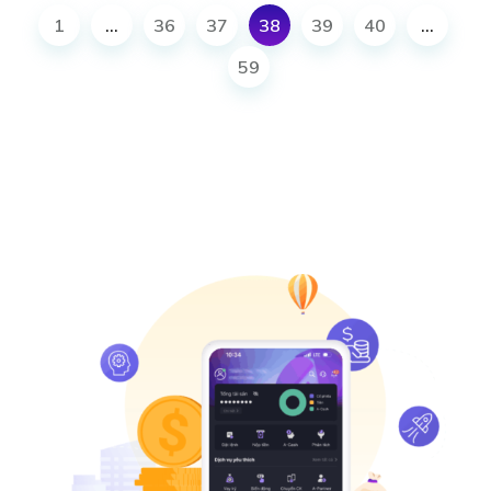
1
…
36
37
38
39
40
…
59