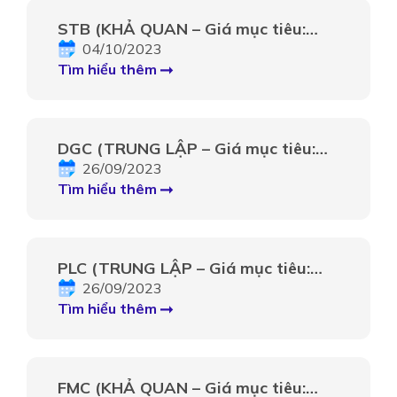
STB (KHẢ QUAN – Giá mục tiêu:
33.000 VNĐ): Hoàn thành sớm xử lý
04/10/2023
trái phiếu VAMC thúc đẩy tăng
Tìm hiểu thêm
trưởng
DGC (TRUNG LẬP – Giá mục tiêu:
95.000 VNĐ): Phốt pho vàng duy trì
26/09/2023
động lực tăng trưởng
Tìm hiểu thêm
PLC (TRUNG LẬP – Giá mục tiêu:
34.800 VNĐ): Hưởng lợi đầu tư công,
26/09/2023
phát huy vị thế mảng nhựa đường
Tìm hiểu thêm
FMC (KHẢ QUAN – Giá mục tiêu: