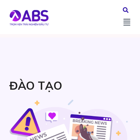
Phân tích chỉ số tài
chính
ĐÀO TẠO