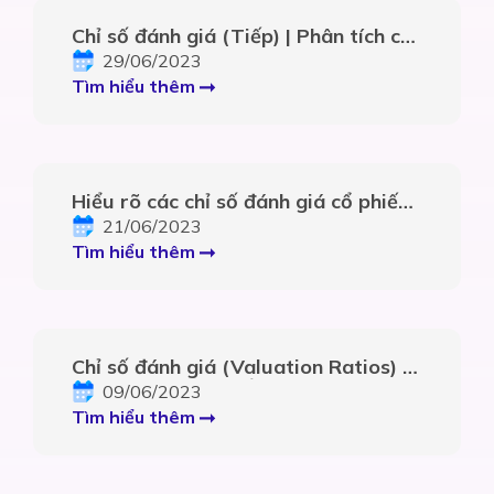
Chỉ số đánh giá (Tiếp) | Phân tích chỉ
số tài chính – Phần 6
29/06/2023
Tìm hiểu thêm
Hiểu rõ các chỉ số đánh giá cổ phiếu
trong đầu tư
21/06/2023
Tìm hiểu thêm
Chỉ số đánh giá (Valuation Ratios) |
PHÂN TÍCH CHỈ SỐ TÀI CHÍNH –
09/06/2023
Phần 6
Tìm hiểu thêm