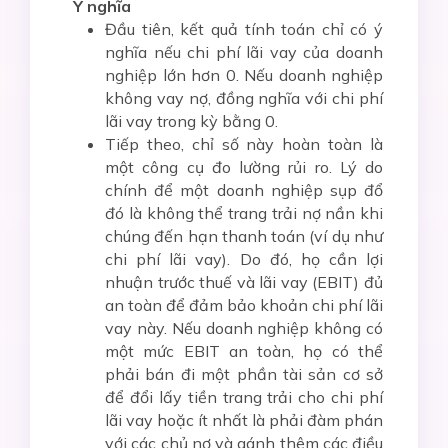
Ý nghĩa
Đầu tiên, kết quả tính toán chỉ có ý
nghĩa nếu chi phí lãi vay của doanh
nghiệp lớn hơn 0. Nếu doanh nghiệp
không vay nợ, đồng nghĩa với chi phí
lãi vay trong kỳ bằng 0.
Tiếp theo, chỉ số này hoàn toàn là
một công cụ đo lường rủi ro. Lý do
chính để một doanh nghiệp sụp đổ
đó là không thể trang trải nợ nần khi
chúng đến hạn thanh toán (ví dụ như
chi phí lãi vay). Do đó, họ cần lợi
nhuận trước thuế và lãi vay (EBIT) đủ
an toàn để đảm bảo khoản chi phí lãi
vay này. Nếu doanh nghiệp không có
một mức EBIT an toàn, họ có thể
phải bán đi một phần tài sản cơ sở
để đổi lấy tiền trang trải cho chi phí
lãi vay hoặc ít nhất là phải đàm phán
với các chủ nợ và gánh thêm các điều