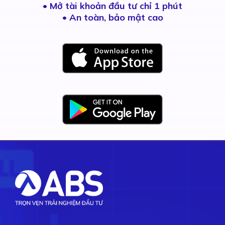
•
Mở tài khoản đầu tư chỉ 1 phút
• An toàn, bảo mật cao