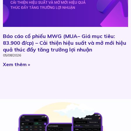
Báo cáo cổ phiếu MWG (MUA– Giá mục tiêu:
83.900 đ/cp) – Cải thiện hiệu suất và mở mới hiệu
quả thúc đẩy tăng trưởng lợi nhuận
05/08/2026
Xem thêm »