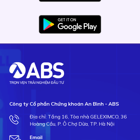
Công ty Cổ phần Chứng khoán An Bình - ABS
Địa chỉ: Tầng 16, Tòa nhà GELEXIMCO, 36
Hoàng Cầu, P. Ô Chợ Dừa, TP. Hà Nội
Email