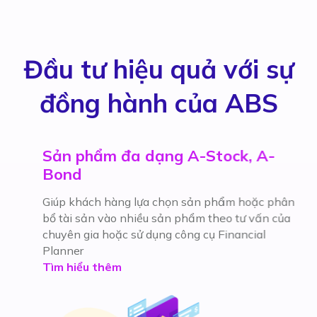
Đầu tư hiệu quả với sự
đồng hành của ABS
Sản phẩm đa dạng A-Stock, A-
Bond
 và
ệnh và
Giúp khách hàng lựa chọn sản phẩm hoặc phân
 vào
bổ tài sản vào nhiều sản phẩm theo tư vấn của
C
chuyên gia hoặc sử dụng công cụ Financial
t
Planner
h
Tìm hiểu thêm
n
T