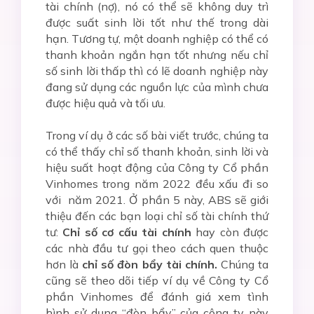
tài chính (nợ), nó có thể sẽ không duy trì
được suất sinh lời tốt như thế trong dài
hạn. Tương tự, một doanh nghiệp có thể có
thanh khoản ngắn hạn tốt nhưng nếu chỉ
số sinh lời thấp thì có lẽ doanh nghiệp này
đang sử dụng các nguồn lực của mình chưa
được hiệu quả và tối ưu.
Trong ví dụ ở các số bài viết trước, chúng ta
có thể thấy chỉ số thanh khoản, sinh lời và
hiệu suất hoạt động của Công ty Cổ phần
Vinhomes trong năm 2022 đều xấu đi so
với năm 2021. Ở phần 5 này, ABS sẽ giới
thiệu đến các bạn loại chỉ số tài chính thứ
tư:
Chỉ số cơ cấu tài chính
hay còn được
các nhà đầu tư gọi theo cách quen thuộc
hơn là
chỉ số đòn bẩy tài chính.
Chúng ta
cũng sẽ theo dõi tiếp ví dụ về Công ty Cổ
phần Vinhomes để đánh giá xem tình
hình sử dụng “đòn bẩy” của công ty này