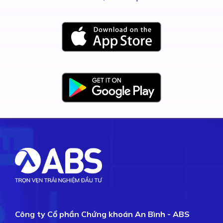
Công ty Cổ phần Chứng khoán An Bình - ABS