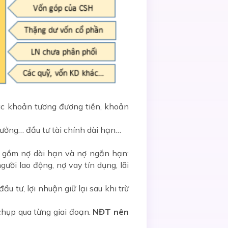
ác khoản tương đương tiền, khoản
ưởng… đầu tư tài chính dài hạn…
o gồm nợ dài hạn và nợ ngắn hạn:
ười lao động, nợ vay tín dụng, lãi
u tư, lợi nhuận giữ lại sau khi trừ
chụp qua từng giai đoạn.
NĐT nên