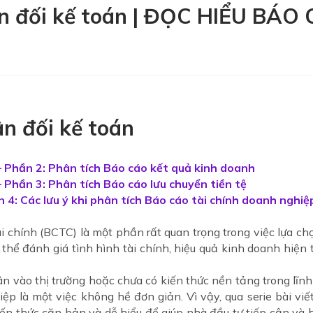
ân đối kế toán | ĐỌC HIỂU BÁO
n đối kế toán
Phần 2: Phân tích Báo cáo kết quả kinh doanh
hần 3: Phân tích Báo cáo lưu chuyển tiền tệ
n 4: Các lưu ý khi phân tích Báo cáo tài chính doanh nghiệ
i chính (BCTC) là một phần rất quan trọng trong việc lựa ch
thể đánh giá tình hình tài chính, hiệu quả kinh doanh hiện
n vào thị trường hoặc chưa có kiến thức nền tảng trong lĩnh v
ệp là một việc không hề đơn giản. Vì vậy, qua serie bài viế
 thức căn bản và dễ hiểu để giúp nhà đầu tư tiếp cận và hi