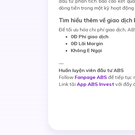
đầu tư phân tích báo cáo kết quả
dòng tiền trong một kỳ hoạt động
Tìm hiểu thêm về giao dịch
Để tối ưu hóa chi phí giao dịch, 
0Đ Phí giao dịch
0Đ Lãi Margin
Không E Ngại
—
Huấn luyện viên đầu tư ABS
Follow
Fanpage ABS
để tiếp tục 
Link tải
App ABS Invest
với đầy đ