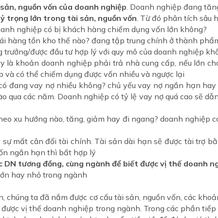
i sản, nguồn vốn của doanh nghiệp
. Doanh nghiệp đang tăn
ỷ trọng lớn trong tài sản, nguồn vốn
. Từ đó phân tích sâu h
oanh nghiệp có bị khách hàng chiếm dụng vốn lớn không?
ái hàng tồn kho thế nào? đang tập trung chính ở thành phẩm
ng trưởng/được đầu tư hợp lý với quy mô của doanh nghiệp kh
y là khoản doanh nghiệp phải trả nhà cung cấp, nếu lớn ch
p và có thể chiếm dụng được vốn nhiều và ngược lại
có đang vay nợ nhiều không? chủ yếu vay nợ ngắn hạn hay 
ào qua các năm. Doanh nghiệp có tỷ lệ vay nợ quá cao sẽ dẫn
theo xu hướng nào, tăng, giảm hay đi ngang? doanh nghiệp 
 sự mất cân đối tài chính. Tài sản dài hạn sẽ được tài trợ b
vốn ngắn hạn thì bất hợp lý
c DN tương đồng, cùng ngành để biết được vị thế doanh n
ớn hay nhỏ trong ngành
trên, chúng ta đã nắm được cơ cấu tài sản, nguồn vốn, các kh
vị được vị thế doanh nghiệp trong ngành. Trong các phần ti