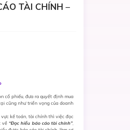
 CÁO TÀI CHÍNH –
p
ọn cổ phiếu, đưa ra quyết định mua
 tại cũng như triển vọng của doanh
ực kế toán, tài chính thì việc đọc
t về
“Đọc hiểu báo cáo tài chính”
,
ểu được báo cáo tài chính, làm cơ