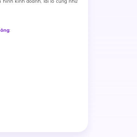
 hình kinh doanh, lãi lỗ cũng như
hông
: