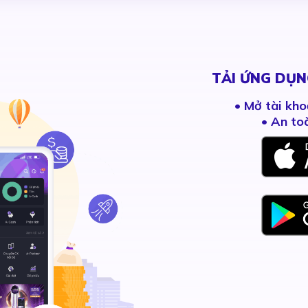
TẢI ỨNG DỤN
•
Mở tài kho
• An to