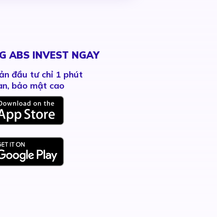
G ABS INVEST NGAY
ản đầu tư chỉ 1 phút
àn, bảo mật cao