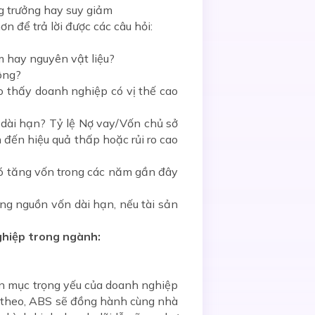
g trưởng hay suy giảm
ơn để trả lời được các câu hỏi:
 hay nguyên vật liệu?
ông?
o thấy doanh nghiệp có vị thế cao
dài hạn? Tỷ lệ Nợ vay/Vốn chủ sở
 đến hiệu quả thấp hoặc rủi ro cao
có tăng vốn trong các năm gần đây
ằng nguồn vốn dài hạn, nếu tài sản
ghiệp trong ngành:
oản mục trọng yếu của doanh nghiệp
ếp theo, ABS sẽ đồng hành cùng nhà