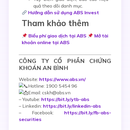
quả theo dõi danh mục.
Hướng dẫn sử dụng ABS Invest
Tham khảo thêm
Biểu phí giao dịch tại ABS
Mở tài
khoản online tại ABS
CÔNG TY CỔ PHẦN CHỨNG
KHOÁN AN BÌNH
Website:
https://www.abs.vn/
Hotline: 1900 5454 96
Email: cskh@abs.vn
–
Youtube:
https://bit.ly/ytb-abs
– Linkedin:
https://bit.ly/linkedin-abs
– Facebook:
https://bit.ly/fb-abs-
securities