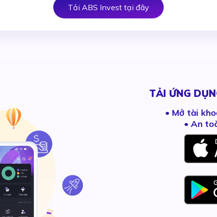
Tải ABS Invest tại đây
TẢI ỨNG DỤN
•
Mở tài kho
• An to