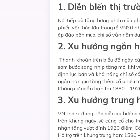
1. Diễn biến thị trư
Nối tiếp đà tăng hưng phấn của phi
phiếu vốn hóa lớn trong rổ VN30 n
áp đảo bên mua, chỉ số vẫn nằm dướ
2. Xu hướng ngắn 
Thanh khoản trên biểu đồ ngày cải 
sớm bước sang nhịp tăng mới khi v
định lực bán và khả năng chỉ số c
ngắn hạn gia tăng thêm cổ phiếu t
Kháng cự ngắn hạn tại 1880 – 192
3. Xu hướng trung 
VN-Index đang tiếp diễn xu hướng đi
trên khung ngày sẽ củng cố cho tr
nhận tăng vượt đỉnh 1920 điểm. Các
Hỗ trợ trên khung trung hạn: 1586