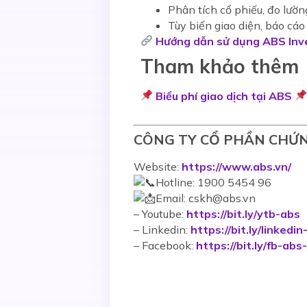
Phân tích cổ phiếu, đo lườn
Tùy biến giao diện, báo cáo
Hướng dẫn sử dụng ABS Inv
Tham khảo thêm
Biểu phí giao dịch tại ABS
CÔNG TY CỔ PHẦN CHỨ
Website:
https://www.abs.vn/
Hotline: 1900 5454 96
Email: cskh@abs.vn
–
Youtube:
https://bit.ly/ytb-abs
– Linkedin:
https://bit.ly/linkedi
– Facebook:
https://bit.ly/fb-abs