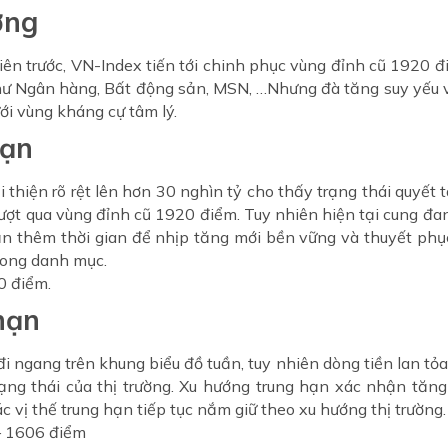
ờng
ên trước, VN-Index tiến tới chinh phục vùng đỉnh cũ 1920 
hư Ngân hàng, Bất động sản, MSN, …Nhưng đà tăng suy yếu về
i vùng kháng cự tâm lý.
hạn
thiện rõ rệt lên hơn 30 nghìn tỷ cho thấy trạng thái quyết 
ượt qua vùng đỉnh cũ 1920 điểm. Tuy nhiên hiện tại cung đa
ần thêm thời gian để nhịp tăng mới bền vững và thuyết phục
rong danh mục.
0 điểm.
hạn
 ngang trên khung biểu đồ tuần, tuy nhiên dòng tiền lan tỏa
ạng thái của thị trường. Xu hướng trung hạn xác nhận tăng
 vị thế trung hạn tiếp tục nắm giữ theo xu hướng thị trường.
 – 1606 điểm