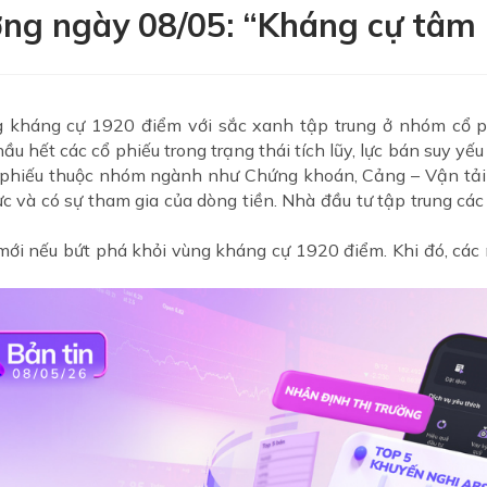
ờng ngày 08/05: “Kháng cự tâm 
g kháng cự 1920 điểm với sắc xanh tập trung ở nhóm cổ ph
ầu hết các cổ phiếu trong trạng thái tích lũy, lực bán suy yếu
ổ phiếu thuộc nhóm ngành như Chứng khoán, Cảng – Vận tải
à có sự tham gia của dòng tiền. Nhà đầu tư tập trung các 
mới nếu bứt phá khỏi vùng kháng cự 1920 điểm. Khi đó, các