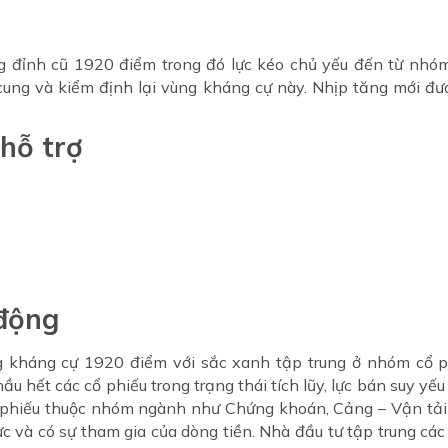
g đỉnh cũ 1920 điểm trong đó lực kéo chủ yếu đến từ nhóm 
cung và kiểm định lại vùng kháng cự này. Nhịp tăng mới đư
hỗ trợ
 động
g kháng cự 1920 điểm với sắc xanh tập trung ở nhóm cổ ph
ầu hết các cổ phiếu trong trạng thái tích lũy, lực bán suy yếu
ổ phiếu thuộc nhóm ngành như Chứng khoán, Cảng – Vận tải
à có sự tham gia của dòng tiền. Nhà đầu tư tập trung các 