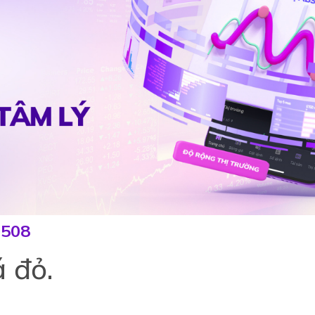
0508
 đỏ.