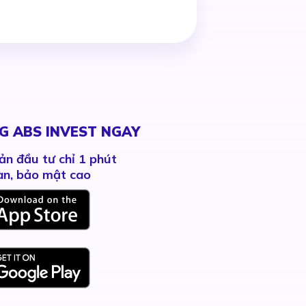
G ABS INVEST NGAY
ản đầu tư chỉ 1 phút
àn, bảo mật cao