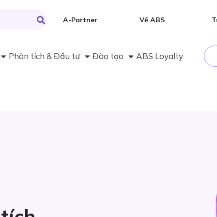
A-Partner
Về ABS
T
Phân tích & Đầu tư
Đào tạo
ABS Loyalty
tích