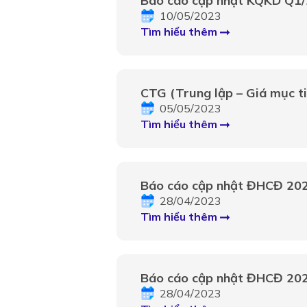
Báo cáo cập nhật KQKD Q1
10/05/2023
Tìm hiểu thêm
CTG (Trung lập – Giá mục ti
Hoạt động ngoài lãi củng cố
05/05/2023
nhuận
Tìm hiểu thêm
Báo cáo cập nhật ĐHCĐ 20
28/04/2023
Tìm hiểu thêm
Báo cáo cập nhật ĐHCĐ 20
28/04/2023