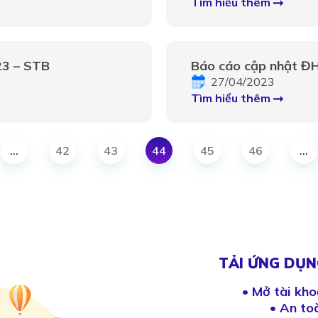
Tìm hiểu thêm
23 – STB
Báo cáo cập nhật 
27/04/2023
Tìm hiểu thêm
…
42
43
44
45
46
…
TẢI ỨNG DỤN
•
Mở tài kho
• An to