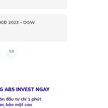
ĐHCĐ 2023 – DGW
59
G ABS INVEST NGAY
ản đầu tư chỉ 1 phút
àn, bảo mật cao