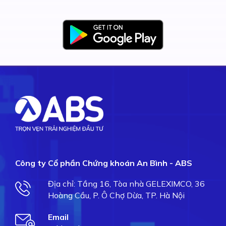
Công ty Cổ phần Chứng khoán An Bình - ABS
Địa chỉ: Tầng 16, Tòa nhà GELEXIMCO, 36
Hoàng Cầu, P. Ô Chợ Dừa, TP. Hà Nội
Email