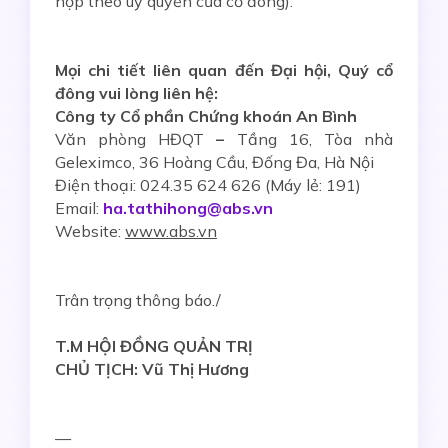
họp theo uỷ quyền của cổ đông).
Mọi chi tiết liên quan đến Đại hội, Quý cổ
đông vui lòng liên hệ:
Công ty Cổ phần Chứng khoán An Bình
Văn phòng HĐQT
–
Tầng 16, Tòa nhà
Geleximco, 36 Hoàng Cầu, Đống Đa, Hà Nội
Điện thoại: 024.35 624 626 (Máy lẻ: 191)
Email:
ha.tathihong@abs.vn
Website:
www.abs.vn
Trân trọng thông báo./
T.M HỘI ĐỒNG QUẢN TRỊ
CHỦ TỊCH: Vũ Thị Hương
—