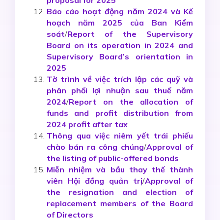
proposal for 2025
Báo cáo hoạt động năm 2024 và Kế
hoạch năm 2025 của Ban Kiểm
soát
/
Report of the Supervisory
Board on its operation in 2024 and
Supervisory Board’s orientation in
2025
Tờ trình về việc trích lập các quỹ và
phân phối lợi nhuận sau thuế năm
2024
/
Report on the allocation of
funds and profit distribution from
2024 profit after tax
Thông qua việc niêm yết trái phiếu
chào bán ra công chúng
/
Approval of
the listing of public-offered bonds
Miễn nhiệm và bầu thay thế thành
viên Hội đồng quản trị
/
Approval of
the resignation and election of
replacement members of the Board
of Directors