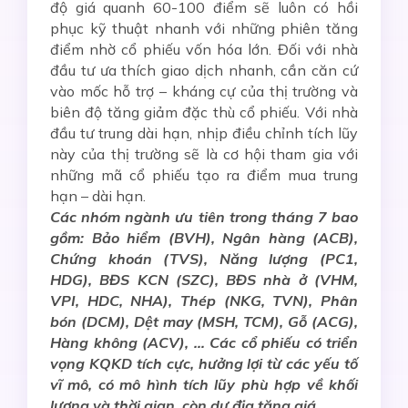
độ giá quanh 60-100 điểm sẽ luôn có hồi
phục kỹ thuật nhanh với những phiên tăng
điểm nhờ cổ phiếu vốn hóa lớn. Đối với nhà
đầu tư ưa thích giao dịch nhanh, cần căn cứ
vào mốc hỗ trợ – kháng cự của thị trường và
biên độ tăng giảm đặc thù cổ phiếu. Với nhà
đầu tư trung dài hạn, nhịp điều chỉnh tích lũy
này của thị trường sẽ là cơ hội tham gia với
những mã cổ phiếu tạo ra điểm mua trung
hạn – dài hạn.
Các nhóm ngành ưu tiên trong tháng 7 bao
gồm: Bảo hiểm (BVH), Ngân hàng (ACB),
Chứng khoán (TVS), Năng lượng (PC1,
HDG), BĐS KCN (SZC), BĐS nhà ở (VHM,
VPI, HDC, NHA), Thép (NKG, TVN), Phân
bón (DCM), Dệt may (MSH, TCM), Gỗ (ACG),
Hàng không (ACV), … Các cổ phiếu có triển
vọng KQKD tích cực, hưởng lợi từ các yếu tố
vĩ mô, có mô hình tích lũy phù hợp về khối
lượng và thời gian, còn dư địa tăng giá.