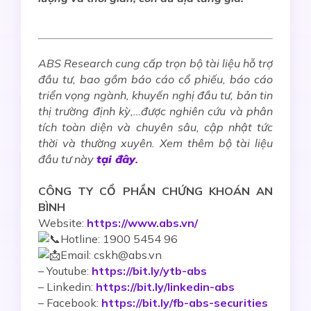
ABS Research cung cấp trọn bộ tài liệu hỗ trợ
đầu tư, bao gồm báo cáo cổ phiếu, báo cáo
triển vọng ngành, khuyến nghị đầu tư, bản tin
thị trường định kỳ,…được nghiên cứu và phân
tích toàn diện và chuyên sâu, cập nhật tức
thời và thường xuyên. Xem thêm bộ tài liệu
đầu tư này
tại đây
.
CÔNG TY CỔ PHẦN CHỨNG KHOÁN AN
BÌNH
Website:
https://www.abs.vn/
Hotline: 1900 5454 96
Email: cskh@abs.vn
–
Youtube:
https://bit.ly/ytb-abs
– Linkedin:
https://bit.ly/linkedin-abs
– Facebook:
https://bit.ly/fb-abs-securities