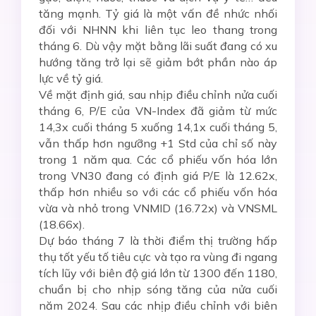
tăng mạnh. Tỷ giá là một vấn đề nhức nhối
đối với NHNN khi liên tục leo thang trong
tháng 6. Dù vậy mặt bằng lãi suất đang có xu
hướng tăng trở lại sẽ giảm bớt phần nào áp
lực về tỷ giá.
Về mặt định giá, sau nhịp điều chỉnh nửa cuối
tháng 6, P/E của VN-Index đã giảm từ mức
14,3x cuối tháng 5 xuống 14,1x cuối tháng 5,
vẫn thấp hơn ngưỡng +1 Std của chỉ số này
trong 1 năm qua. Các cổ phiếu vốn hóa lớn
trong VN30 đang có định giá P/E là 12.62x,
thấp hơn nhiều so với các cổ phiếu vốn hóa
vừa và nhỏ trong VNMID (16.72x) và VNSML
(18.66x).
Dự báo tháng 7 là thời điểm thị trường hấp
thụ tốt yếu tố tiêu cực và tạo ra vùng đi ngang
tích lũy với biên độ giá lớn từ 1300 đến 1180,
chuẩn bị cho nhịp sóng tăng của nửa cuối
năm 2024. Sau các nhịp điều chỉnh với biên