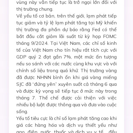
vùng này vẫn tiếp tục là trở ngại lớn đối với
thị trường chung.
Về yếu tố cơ bản, trên thế giới, lạm phát tiếp
tục giảm và tỷ lệ lạm phát tăng tại Mỹ khiến
thị trường đa phần dự báo rằng Fed có thể
bắt đầu cắt giảm lãi suất từ kỳ họp FOMC
tháng 9/2024. Tại Việt Nam, các chỉ số kinh
tế của Việt Nam cho tín hiệu rất tích cực với
GDP quý 2 đạt gần 7%, một mức ấn tượng
nếu so sánh với các nước cùng khu vực và với
chính số liệu trong quá khứ. Thị trường vàng
đã được NHNN bình ổn khi giá vàng miếng
SJC đã “đứng yên” xuyên suốt cả tháng 6 qua
và được kỳ vọng sẽ tiếp tục ở mức này trong
tháng 7. Thể chế được cải thiện với việc
nhiều bộ luật được thông qua và đưa vào cuộc
sống.
Yếu tố tiêu cực là chỉ số lạm phát tăng cao khi
giá các hàng hóa và dịch vụ thiết yếu như
gạo, điện, nước, thuốc và dịch vụ y tế… đều