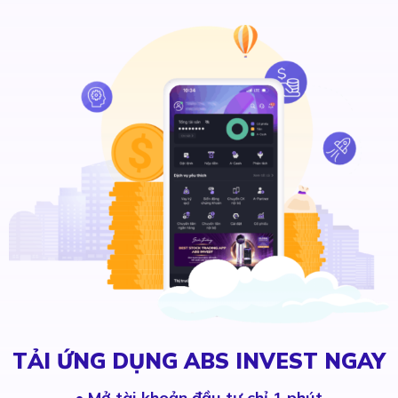
TẢI ỨNG DỤNG ABS INVEST NGAY
•
Mở tài khoản đầu tư chỉ 1 phút