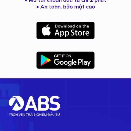
• An toàn, bảo mật cao