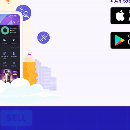
• An to