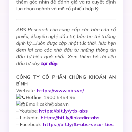
thêm góc nhìn để
đánh giá và ra quyết định
lựa chọn ngành và mã cổ phiếu hợp lý.
ABS Research còn cung cấp các báo cáo cổ
phiếu, khuyến nghị đầu tư, bản tin thị trường
định kỳ,…luôn được cập nhật tức thời, hứa hẹn
đem lại cho các nhà đầu tư những thông tin
đầu tư hiệu quả nhất. Xem thêm bộ tài liệu
đầu tư này
tại đây
.
CÔNG TY CỔ PHẦN CHỨNG KHOÁN AN
BÌNH
Website:
https://www.abs.vn/
Hotline: 1900 5454 96
Email: cskh@abs.vn
–
Youtube:
https://bit.ly/ytb-abs
– Linkedin:
https://bit.ly/linkedin-abs
– Facebook:
https://bit.ly/fb-abs-securities