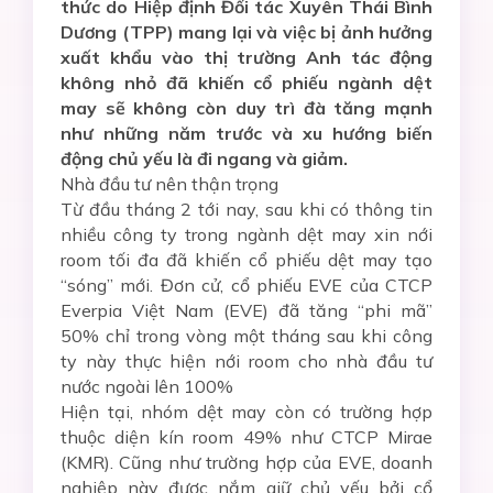
thức do Hiệp định Đối tác Xuyên Thái Bình
Dương (TPP) mang lại và việc bị ảnh hưởng
xuất khẩu vào thị trường Anh tác động
không nhỏ đã khiến cổ phiếu ngành dệt
may sẽ không còn duy trì đà tăng mạnh
như những năm trước và xu hướng biến
động chủ yếu là đi ngang và giảm.
Nhà đầu tư nên thận trọng
Từ đầu tháng 2 tới nay, sau khi có thông tin
nhiều công ty trong ngành dệt may xin nới
room tối đa đã khiến cổ phiếu dệt may tạo
“sóng” mới. Đơn cử, cổ phiếu EVE của CTCP
Everpia Việt Nam (EVE) đã tăng “phi mã”
50% chỉ trong vòng một tháng sau khi công
ty này thực hiện nới room cho nhà đầu tư
nước ngoài lên 100%
Hiện tại, nhóm dệt may còn có trường hợp
thuộc diện kín room 49% như CTCP Mirae
(KMR). Cũng như trường hợp của EVE, doanh
nghiệp này được nắm giữ chủ yếu bởi cổ