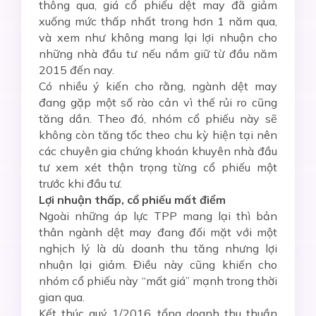
thông qua, giá cổ phiếu dệt may đã giảm
xuống mức thấp nhất trong hơn 1 năm qua,
và xem như không mang lại lợi nhuận cho
những nhà đầu tư nếu nắm giữ từ đầu năm
2015 đến nay.
Có nhiều ý kiến cho rằng, ngành dệt may
đang gặp một số rào cản vì thế rủi ro cũng
tăng dần. Theo đó, nhóm cổ phiếu này sẽ
không còn tăng tốc theo chu kỳ hiện tại nên
các chuyên gia chứng khoán khuyên nhà đầu
tư xem xét thận trọng từng cổ phiếu một
trước khi đầu tư.
Lợi nhuận thấp, cổ phiếu mất điểm
Ngoài những áp lực TPP mang lại thì bản
thân ngành dệt may đang đối mặt với một
nghịch lý là dù doanh thu tăng nhưng lợi
nhuận lại giảm. Điều này cũng khiến cho
nhóm cổ phiếu này “mất giá” mạnh trong thời
gian qua.
Kết thúc quý 1/2016, tổng doanh thu thuần