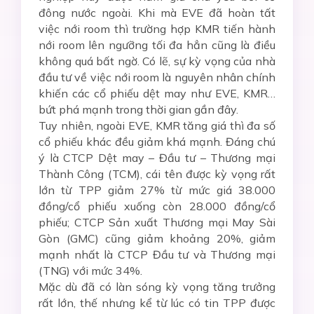
đông nước ngoài. Khi mà EVE đã hoàn tất
việc nới room thì trường hợp KMR tiến hành
nới room lên ngưỡng tối đa hẳn cũng là điều
không quá bất ngờ. Có lẽ, sự kỳ vọng của nhà
đầu tư về việc nới room là nguyên nhân chính
khiến các cổ phiếu dệt may như EVE, KMR…
bứt phá mạnh trong thời gian gần đây.
Tuy nhiên, ngoài EVE, KMR tăng giá thì đa số
cổ phiếu khác đều giảm khá mạnh. Đáng chú
ý là CTCP Dệt may – Đầu tư – Thương mại
Thành Công (TCM), cái tên được kỳ vọng rất
lớn từ TPP giảm 27% từ mức giá 38.000
đồng/cổ phiếu xuống còn 28.000 đồng/cổ
phiếu; CTCP Sản xuất Thương mại May Sài
Gòn (GMC) cũng giảm khoảng 20%, giảm
mạnh nhất là CTCP Đầu tư và Thương mại
(TNG) với mức 34%.
Mặc dù đã có làn sóng kỳ vọng tăng trưởng
rất lớn, thế nhưng kể từ lúc có tin TPP được