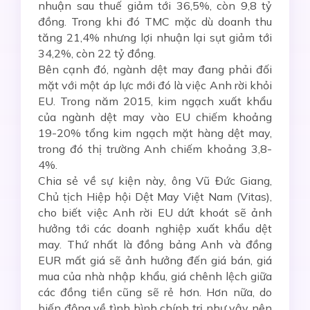
nhuận sau thuế giảm tới 36,5%, còn 9,8 tỷ
đồng. Trong khi đó TMC mặc dù doanh thu
tăng 21,4% nhưng lợi nhuận lại sụt giảm tới
34,2%, còn 22 tỷ đồng.
Bên cạnh đó, ngành dệt may đang phải đối
mặt với một áp lực mới đó là việc Anh rời khỏi
EU. Trong năm 2015, kim ngạch xuất khẩu
của ngành dệt may vào EU chiếm khoảng
19-20% tổng kim ngạch mặt hàng dệt may,
trong đó thị trường Anh chiếm khoảng 3,8-
4%.
Chia sẻ về sự kiện này, ông Vũ Đức Giang,
Chủ tịch Hiệp hội Dệt May Việt Nam (Vitas),
cho biết việc Anh rời EU dứt khoát sẽ ảnh
hưởng tới các doanh nghiệp xuất khẩu dệt
may. Thứ nhất là đồng bảng Anh và đồng
EUR mất giá sẽ ảnh hưởng đến giá bán, giá
mua của nhà nhập khẩu, giá chênh lệch giữa
các đồng tiền cũng sẽ rẻ hơn. Hơn nữa, do
biến động về tình hình chính trị như vậy nên