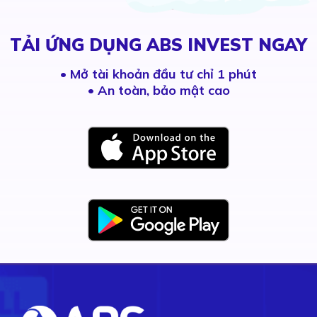
TẢI ỨNG DỤNG ABS INVEST NGAY
•
Mở tài khoản đầu tư chỉ 1 phút
• An toàn, bảo mật cao