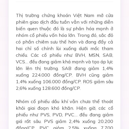
Thị trường chứng khoán Việt Nam mở cửa
phiên giao dịch đầu tuần vẫn với những diễn
biến quen thuộc đó là sự phân hóa mạnh ở
nhóm cổ phiếu vốn hóa lớn. Trong đó, sắc đỏ
có phần chiêm sưu thế hơn và đang đẩy cả
hai chỉ số chính lùi xuống dưới mốc tham
chiếu. Các cổ phiếu như BVH, MSN, SAB,
VCS… đều đang giảm khá mạnh và tạo áp lực
lớn lên thị trường. SAB đang giảm 1,4%
xuống 224.000 đồng/CP. BVH cũng giảm
1,4% xuống 106.000 đồng/CP. ROS giảm sâu
2,6% xuống 128.600 đồng/CP.
Nhóm cổ phiếu dầu khí vẫn chưa thể thoát
khỏi giai đoạn khó khăn. Hiện giờ, các cổ
phiếu như PVS, PVD, PVC… đều đang giảm
giá rất sâu. PVS giảm 2,4% xuống 20.200
đồng/CP. PVC giảm 2,5% xuống 7.700