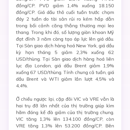
đồng/CP. PVD giảm 1,4% xuống 18.150
đồng/CP. Giá dầu thô cuối tuần trước chạm
đáy 2 tuần do tài sản rủi ro kém hấp dẫn
trong bối cảnh căng thẳng thương mại leo
thang. Trong khi đó, số lượng giàn khoan Mỹ
đạt đỉnh 3 năm càng tạo áp lực lên giá dầu.
Tại Sàn giao dịch hàng hoá New York, giá dầu
kỳ hạn tháng 5 giảm 2,3% xuống 62
USD/thùng. Tại Sàn giao dịch hàng hoá liên
lục địa London, giá dầu Brent giảm 1,9%
xuống 67 USD/thùng. Tính chung cả tuần, giá
dầu Brent và WTI giảm lần lượt 4,5% và
4,4%.
Ở chiều ngược lại, cặp đôi VIC và VRE vẫn là
hai trụ đỡ lớn nhất của thị trường giúp kìm
hãm đáng kể đà giảm của thị trường chung.
VIC tăng 1,3% lên 134.100 đồng/CP, còn
VRE tăng 1,3% lên 53.200 đồng/CP. Bên