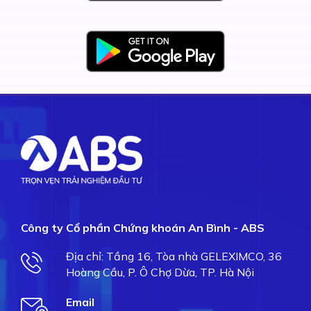
Công ty Cổ phần Chứng khoán An Bình - ABS
Địa chỉ: Tầng 16, Tòa nhà GELEXIMCO, 36
Hoàng Cầu, P. Ô Chợ Dừa, TP. Hà Nội
Email