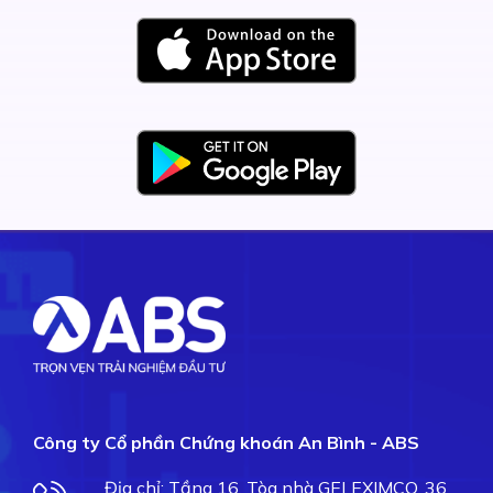
Công ty Cổ phần Chứng khoán An Bình - ABS
Địa chỉ: Tầng 16, Tòa nhà GELEXIMCO, 36