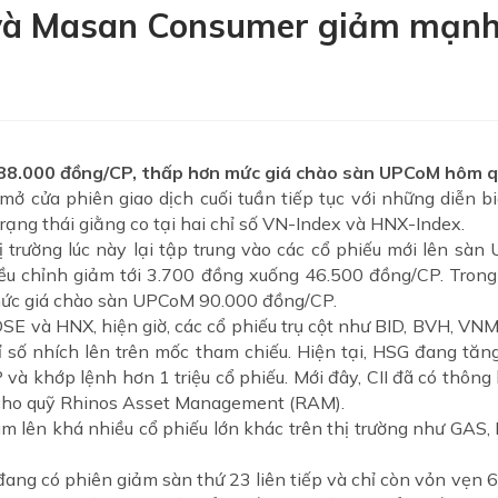
 và Masan Consumer giảm mạnh,
88.000 đồng/CP, thấp hơn mức giá chào sàn UPCoM hôm q
mở cửa phiên giao dịch cuối tuần tiếp tục với những diễn
 trạng thái giằng co tại hai chỉ số VN-Index và HNX-Index.
ị trường lúc này lại tập trung vào các cổ phiếu mới lên 
u chỉnh giảm tới 3.700 đồng xuống 46.500 đồng/CP. Trong
ức giá chào sàn UPCoM 90.000 đồng/CP.
HOSE và HNX, hiện giờ, các cổ phiếu trụ cột như BID, BVH, VN
hỉ số nhích lên trên mốc tham chiếu. Hiện tại, HSG đang tă
à khớp lệnh hơn 1 triệu cổ phiếu. Mới đây, CII đã có thôn
i cho quỹ Rhinos Asset Management (RAM).
rùm lên khá nhiều cổ phiếu lớn khác trên thị trường như GA
ang có phiên giảm sàn thứ 23 liên tiếp và chỉ còn vỏn vẹn 