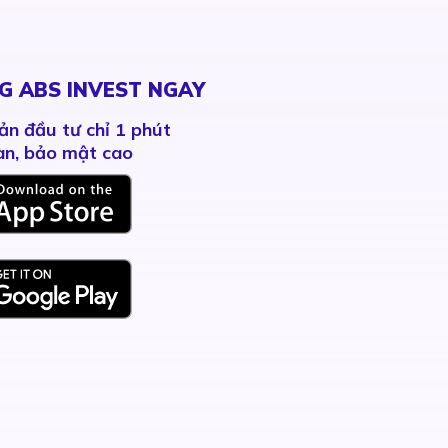
G ABS INVEST NGAY
ản đầu tư chỉ 1 phút
àn, bảo mật cao