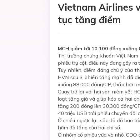
Vietnam Airlines
tục tăng điểm
MCH giảm tới 10.100 đồng xuống 
Thị trường chứng khoán Việt Nam 
phiếu trụ cột, điều này đang gây ra
Tuy nhiên, điểm đáng chú ý của th
HVN sau 3 phiên tăng mạnh đã điề
xuống 88.000 đồng/CP, thấp hơn m
Quay trở lại với hai sàn niêm yết 
loạt tăng giá và giúp kéo cả hai c
tăng 200 đồng lên 30.300 đồng/CP v
40 triệu USD trái phiếu chuyển đổ
Ở chiều ngược lại, sắc đỏ đã bao t
hãm đà tăng của hai chỉ số.
Ở nhóm cổ phiếu vừa và nhỏ, CDO đ