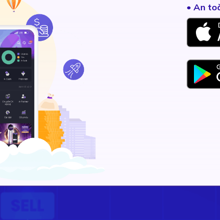
• An to