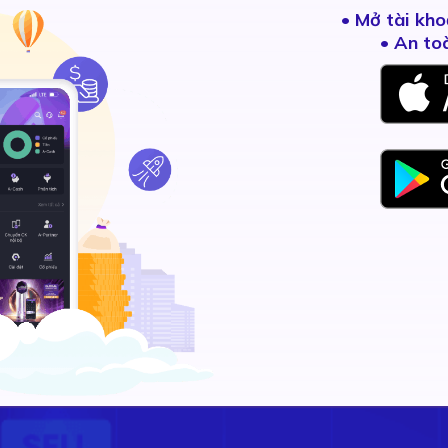
•
Mở tài kho
• An to