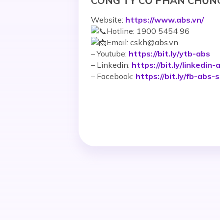
CÔNG TY CỔ PHẦN CHỨN
Website:
https://www.abs.vn/
Hotline: 1900 5454 96
Email: cskh@abs.vn
–
Youtube:
https://bit.ly/ytb-abs
– Linkedin:
https://bit.ly/linkedin-
– Facebook:
https://bit.ly/fb-abs-