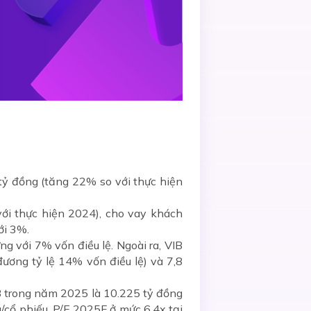
ỷ đồng (tăng 22% so với thực hiện
ới thực hiện 2024), cho vay khách
ới 3%.
g với 7% vốn điều lệ. Ngoài ra, VIB
ương tỷ lệ 14% vốn điều lệ) và 7,8
B trong năm 2025 là 10.225 tỷ đồng
/cổ phiếu, P/E 2025F ở mức 6,4x tại