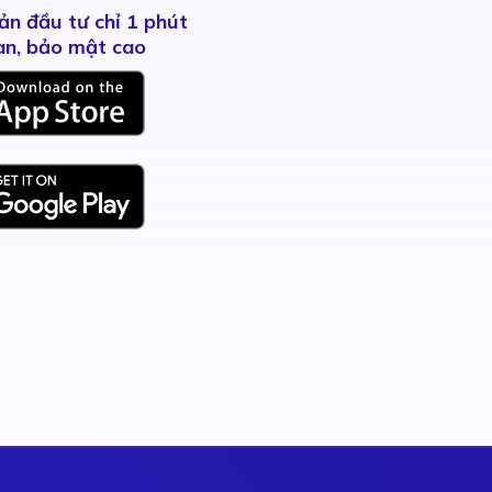
ản đầu tư chỉ 1 phút
àn, bảo mật cao