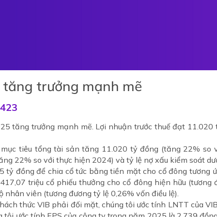
 tăng trưởng mạnh mẽ
423
5 tăng trưởng mạnh mẽ. Lợi nhuận trước thuế đạt 11.020 t
mục tiêu tổng tài sản tăng 11.020 tỷ đồng (tăng 22% so v
ng 22% so với thực hiện 2024) và tỷ lệ nợ xấu kiểm soát dư
 tỷ đồng để chia cổ tức bằng tiền mặt cho cổ đông tương ứn
17,07 triệu cổ phiếu thưởng cho cổ đông hiện hữu (tương đ
ộ nhân viên (tương đương tỷ lệ 0,26% vốn điều lệ).
hách thức VIB phải đối mặt, chúng tôi ước tính LNTT của VI
 tôi ước tính EPS của công ty trong năm 2025 là 2.739 đồng