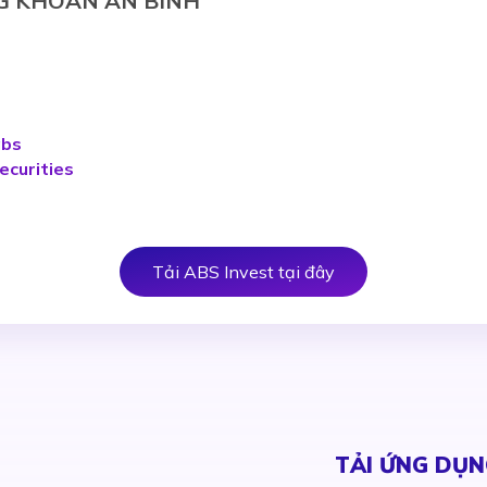
G KHOÁN AN BÌNH
abs
securities
Tải ABS Invest tại đây
TẢI ỨNG DỤN