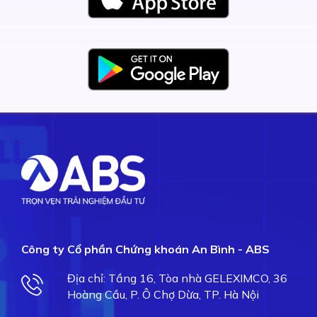
Công ty Cổ phần Chứng khoán An Bình - ABS
Địa chỉ: Tầng 16, Tòa nhà GELEXIMCO, 36
Hoàng Cầu, P. Ô Chợ Dừa, TP. Hà Nội