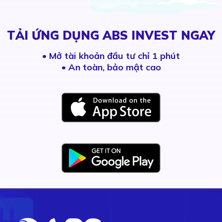
TẢI ỨNG DỤNG ABS INVEST NGAY
•
Mở tài khoản đầu tư chỉ 1 phút
• An toàn, bảo mật cao