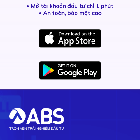
•
Mở tài khoản đầu tư chỉ 1 phút
• An toàn, bảo mật cao