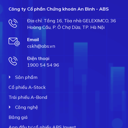
Công ty Cổ phần Chứng khoán An Bình - ABS
Địa chỉ: Tầng 16, Tòa nhà GELEXIMCO, 36
Hoàng Cầu, P. Ô Chợ Dừa, TP. Hà Nội
Email
cskh@abs.vn
Điện thoại
1900 54 54 96
Sản phẩm
Cổ phiếu A-Stock
Trái phiếu A-Bond
Công nghệ
Bảng giá
App đầu tư cổ phiếu ABS Invest