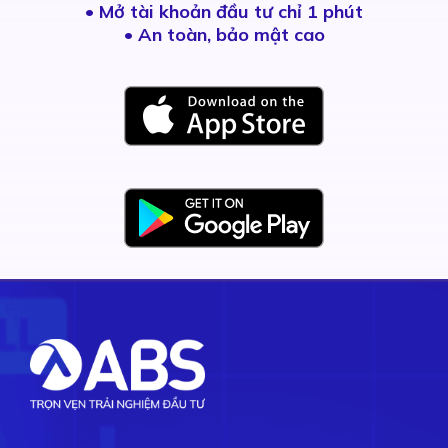
•
Mở tài khoản đầu tư chỉ 1 phút
• An toàn, bảo mật cao