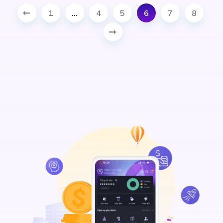
1
…
4
5
6
7
8