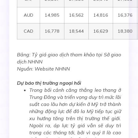
AUD
14,985
16,562
14,816
16,376
CAD
16,778
18,544
16,629
18,380
Bảng: Tỷ giá giao dịch tham khảo tại Sở giao
dịch NHNN
Nguồn: Website NHNN
Dự báo thị trường ngoại hối
Trong bối cảnh căng thẳng leo thang ở
Trung Đông và triển vọng duy trì mức lãi
suất cao lâu hơn dự kiến ở Mỹ trở thành
những động lực để đô la Mỹ
tiếp tục giữ
xu hướng tăng trên thị trường thế giới
.
Ngoài ra, áp lực tỷ giá vẫn sẽ duy trì
trong các tháng tới, bởi vì quý II là cao