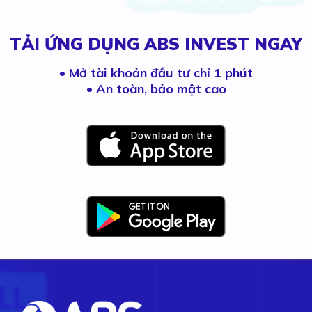
TẢI ỨNG DỤNG ABS INVEST NGAY
•
Mở tài khoản đầu tư chỉ 1 phút
• An toàn, bảo mật cao