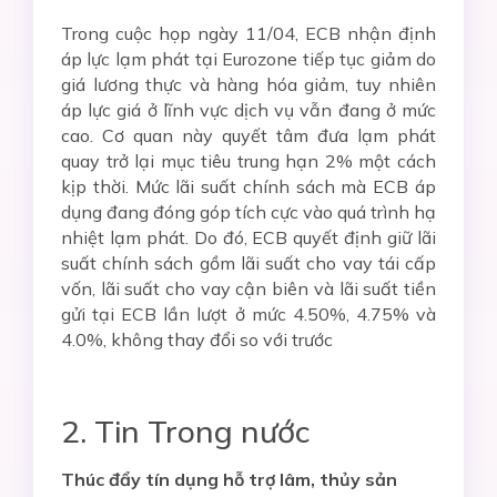
Trong cuộc họp ngày 11/04, ECB nhận định
áp lực lạm phát tại Eurozone tiếp tục giảm do
giá lương thực và hàng hóa giảm, tuy nhiên
áp lực giá ở lĩnh vực dịch vụ vẫn đang ở mức
cao. Cơ quan này quyết tâm đưa lạm phát
quay trở lại mục tiêu trung hạn 2% một cách
kịp thời. Mức lãi suất chính sách mà ECB áp
dụng đang đóng góp tích cực vào quá trình hạ
nhiệt lạm phát. Do đó, ECB quyết định giữ lãi
suất chính sách gồm lãi suất cho vay tái cấp
vốn, lãi suất cho vay cận biên và lãi suất tiền
gửi tại ECB lần lượt ở mức 4.50%, 4.75% và
4.0%, không thay đổi so với trước
2. Tin Trong nước
Thúc đẩy tín dụng hỗ trợ lâm, thủy sản