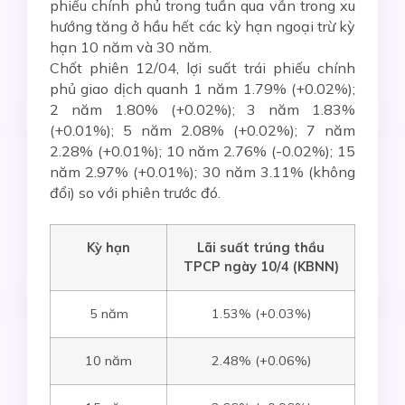
phiếu chính phủ trong tuần qua vẫn trong xu
hướng tăng ở hầu hết các kỳ hạn ngoại trừ kỳ
hạn 10 năm và 30 năm.
Chốt phiên 12/04, lợi suất trái phiếu chính
phủ giao dịch quanh 1 năm 1.79% (+0.02%);
2 năm 1.80% (+0.02%); 3 năm 1.83%
(+0.01%); 5 năm 2.08% (+0.02%); 7 năm
2.28% (+0.01%); 10 năm 2.76% (-0.02%); 15
năm 2.97% (+0.01%); 30 năm 3.11% (không
đổi) so với phiên trước đó.
Kỳ hạn
Lãi suất
trúng thầu
TPCP ngày
10/4 (KBNN)
5 năm
1.53% (+0.03%)
10 năm
2.48% (+0.06%)