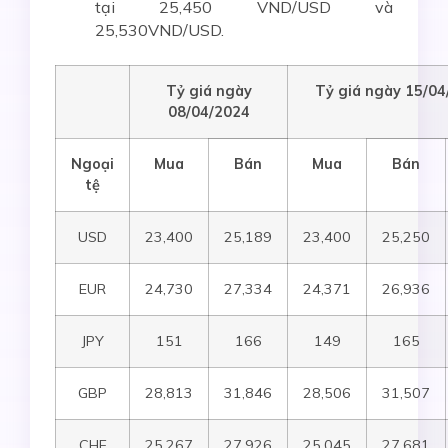
tại 25,450 VND/USD và
25,530VND/USD.
Tỷ giá ngày
Tỷ giá ngày 15/04
08/04/2024
Ngoại
Mua
Bán
Mua
Bán
tệ
USD
23,400
25,189
23,400
25,250
EUR
24,730
27,334
24,371
26,936
JPY
151
166
149
165
GBP
28,813
31,846
28,506
31,507
CHF
25,267
27,926
25,045
27,681