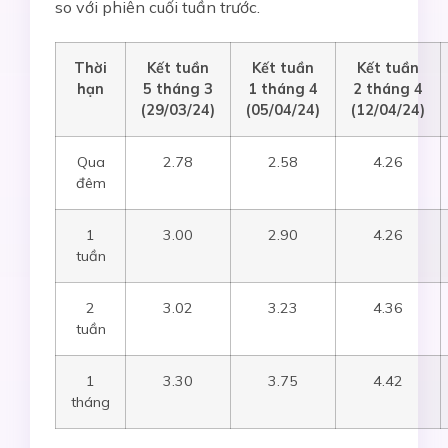
so với phiên cuối tuần trước.
Thời
Kết tuần
Kết tuần
Kết tuần
hạn
5 tháng
3
1
tháng
4
2
tháng
4
(
2
9/
03
/24)
(05/04/24)
(12/04/24)
Qua
2.78
2.58
4.26
đêm
1
3.00
2.90
4.26
tuần
2
3.02
3.23
4.36
tuần
1
3.30
3.75
4.42
tháng