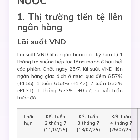
NƯỚC
1. Thị trường tiền tệ liên
ngân hàng
Lãi suất VND
Lãi suất VND liên ngân hàng các kỳ hạn từ 1
tháng trở xuống tiếp tục tăng mạnh ở hầu hết
các phiên. Chốt ngày 25/7, lãi suất VND liên
ngân hàng giao dịch ở mức: qua đêm 6.57%
(+1.55); 1 tuần 6.53% (+1.47); 2 tuần 6.33%
(+1.31); 1 tháng 5.73% (+0.77) so với tuần
trước đó.
Thời
Kết tuần
Kết tuần
Kết tuần
hạn
2 tháng
7
3
tháng
7
4
tháng
7
(
11
/07/
25)
(
1
8/07/
25)
(25/07/
25)