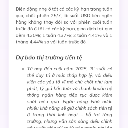
Biến động nhẹ ở tất cả các kỳ hạn trong tuần
qua, chốt phiên 25/7, lãi suất USD liên ngân
hàng không thay đổi so với phiên cuối tuần
trước đó ở tất cả các kỳ hạn, giao dịch tại: qua
đêm 4.30%; 1 tuần 4.37%; 2 tuần 4.41% và 1
tháng 4.44% so với tuần trước đó.
Dự báo thị trường tiền tệ
Từ nay đến cuối năm 2025, lãi suất có
thể duy trì ở mức thấp hợp lý, với điều
kiện các yếu tố vĩ mô chủ chốt như lạm
phát, tỷ giá hối đoái và thanh khoản hệ
thống ngân hàng tiếp tục được kiểm
soát hiệu quả. Ngân hàng Nhà nước
nhiều khả năng sẽ giữ chính sách tiền tệ
ở trạng thái linh hoạt – hỗ trợ tăng
trưởng, nhưng vẫn sẵn sàng điều chỉnh
nếu xuất hiện rủi ro từ bên ngoài như áp