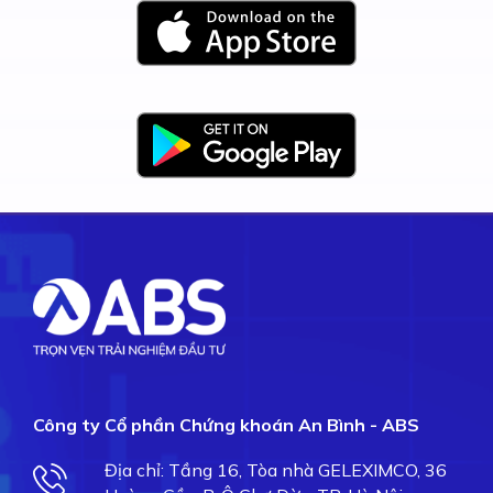
Công ty Cổ phần Chứng khoán An Bình - ABS
Địa chỉ: Tầng 16, Tòa nhà GELEXIMCO, 36