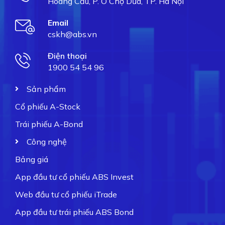
Hoàng Cầu, P. Ô Chợ Dừa, TP. Hà Nội
Email
cskh@abs.vn
Điện thoại
1900 54 54 96
Sản phẩm
Cổ phiếu A-Stock
Trái phiếu A-Bond
Công nghệ
Bảng giá
App đầu tư cổ phiếu ABS Invest
Web đầu tư cổ phiếu iTrade
App đầu tư trái phiếu ABS Bond