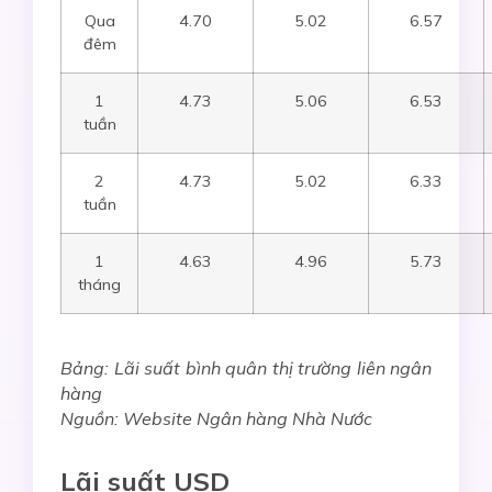
Qua
4.70
5.02
6.57
đêm
1
4.73
5.06
6.53
tuần
2
4.73
5.02
6.33
tuần
1
4.63
4.96
5.73
tháng
Bảng: Lãi suất bình quân thị trường liên ngân
hàng
Nguồn: Website Ngân hàng Nhà Nước
Lãi suất USD