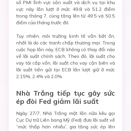
số PMI lĩnh vực sản xuất và dịch vụ tại khu
vực này lần lượt ở mức 49.8 và 51.2 điểm
trong tháng 7, cùng tăng lên từ 49.5 và 50.5
điểm của tháng trước đó.
Tuy nhiên, môi trường kinh tế vẫn bất ổn,
nhất là do các tranh chấp thương mại. Trong
cuộc họp lần này, ECB không có thay đổi nào
về lãi suất chính sách. Theo đó, lãi suất cho
vay tái cấp vốn, lãi suất cho vay cận biên và
lãi suất tiền gửi tại ECB lần lượt giữ ở mức
2.15%; 2.4% và 2.0%.
Nhà Trắng tiếp tục gây sức
ép đòi Fed giảm lãi suất
Ngày 27/7, Nhà Trắng một lần nữa kêu gọi
Cục Dự trữ Liên bang Mỹ (Fed) đưa lãi suất về
“mức thấp hơn nhiều”, gia tăng sức ép lên