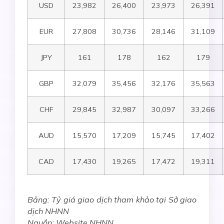
USD
23,982
26,400
23,973
26,391
EUR
27,808
30,736
28,146
31,109
JPY
161
178
162
179
GBP
32,079
35,456
32,176
35,563
CHF
29,845
32,987
30,097
33,266
AUD
15,570
17,209
15,745
17,402
CAD
17,430
19,265
17,472
19,311
Bảng: Tỷ giá giao dịch tham khảo tại Sở giao
dịch NHNN
Nguồn: Website NHNN