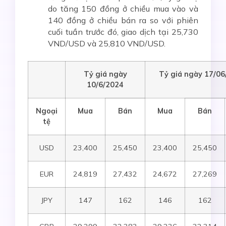
do tăng 150 đồng ở chiều mua vào và
140 đồng ở chiều bán ra so với phiên
cuối tuần trước đó, giao dịch tại 25,730
VND/USD và 25,810 VND/USD.
Tỷ giá ngày
Tỷ giá ngày 17/0
6
10
/6
/2024
Ngoại
Mua
Bán
Mua
Bán
tệ
USD
23,400
25,450
23,400
25,450
EUR
24,819
27,432
24,672
27,269
JPY
147
162
146
162