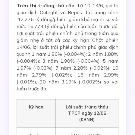
Trên thị trường thứ cấp
: Từ 10-14/6, giá trị
giao dịch Outright và Repos đạt trung bình
12,276 tỷ đồng/phiên, giảm khá mạnh so với
mức 16,774 tỷ đồng/phiên của tuần trước đó.
Lợi suất trái phiếu chính phủ trong tuần qua
giảm nhẹ ở tất cả các kỳ hạn. Chốt phiên
14/06, lợi suất trái phiếu chính phủ giao dịch
quanh 1 năm 1.86% (-0.004%); 2 năm 1.88%
(-0.004%); 3 năm 1.90% (-0.004%); 5 năm
1.97% (-0.03%); 7 năm 2.28% (-0.02%); 10
năm 2.79% (-0.02%); 15 năm 2.99%
(-0.01%); 30 năm 3.19% (-0.002%) so với
tuần trước đó.
Kỳ hạn
Lãi suất
trúng thầu
TPCP ngày
12/06
(KBNN)