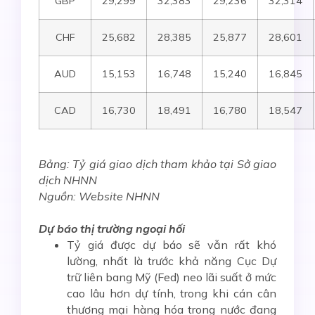
GBP
29,299
32,383
29,236
32,314
CHF
25,682
28,385
25,877
28,601
AUD
15,153
16,748
15,240
16,845
CAD
16,730
18,491
16,780
18,547
Bảng: Tỷ giá giao dịch tham khảo tại Sở giao
dịch NHNN
Nguồn: Website NHNN
Dự báo thị trường ngoại hối
Tỷ giá được dự báo sẽ vẫn rất khó
lường, nhất là trước khả năng Cục Dự
trữ liên bang Mỹ (Fed) neo lãi suất ở mức
cao lâu hơn dự tính, trong khi cán cân
thương mại hàng hóa trong nước đang