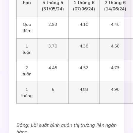
hạn
5
tháng
5
1 tháng
6
2 tháng
6
(
31/05
/24)
(07
/0
6/24)
(14
/0
6/24)
Qua
2.93
4.10
4.45
đêm
1
3.70
4.38
4.58
tuần
2
4.45
4.52
4.73
tuần
1
5
4.83
4.90
tháng
Bảng: Lãi suất bình quân thị trường liên ngân
hàng