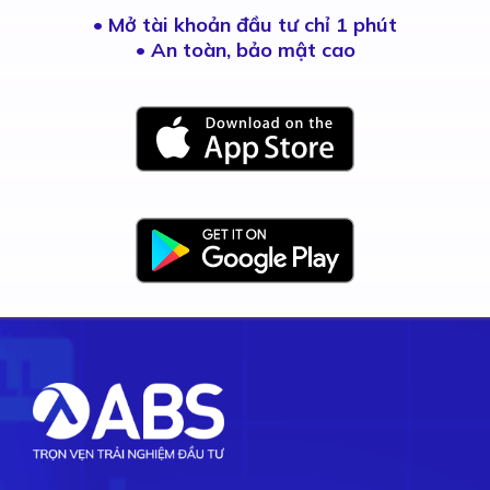
•
Mở tài khoản đầu tư chỉ 1 phút
• An toàn, bảo mật cao