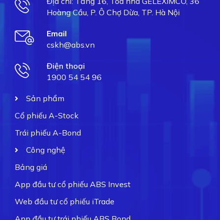
Địa chỉ: Tầng 16, Tòa nhà GELEXIMCO, 36
Hoàng Cầu, P. Ô Chợ Dừa, TP. Hà Nội
Email
cskh@abs.vn
Điện thoại
1900 54 54 96
Sản phẩm
Cổ phiếu A-Stock
Trái phiếu A-Bond
Công nghệ
Bảng giá
App đầu tư cổ phiếu ABS Invest
Web đầu tư cổ phiếu iTrade
App đầu tư trái phiếu ABS Bond