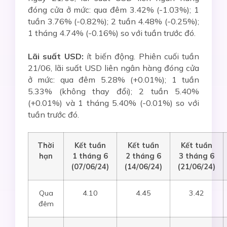
đóng cửa ở mức: qua đêm 3.42% (-1.03%); 1
tuần 3.76% (-0.82%); 2 tuần 4.48% (-0.25%);
1 tháng 4.74% (-0.16%) so với tuần trước đó.
Lãi suất USD:
ít biến động. Phiên cuối tuần
21/06, lãi suất USD liên ngân hàng đóng cửa
ở mức: qua đêm 5.28% (+0.01%); 1 tuần
5.33% (không thay đổi); 2 tuần 5.40%
(+0.01%) và 1 tháng 5.40% (-0.01%) so với
tuần trước đó.
Thời
Kết tuần
Kết tuần
Kết tuần
hạn
1 tháng
6
2 tháng
6
3
tháng
6
(07
/0
6/24)
(14
/0
6/24)
(21
/0
6/24)
Qua
4.10
4.45
3.42
đêm