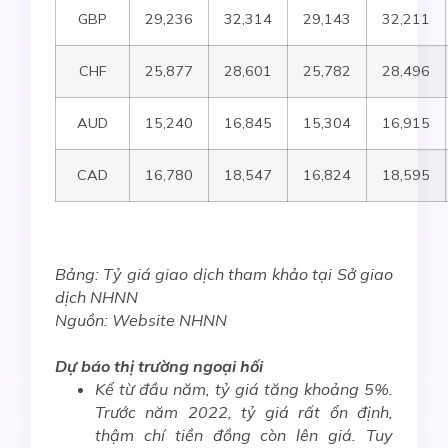
GBP
29,236
32,314
29,143
32,211
CHF
25,877
28,601
25,782
28,496
AUD
15,240
16,845
15,304
16,915
CAD
16,780
18,547
16,824
18,595
Bảng: Tỷ giá giao dịch tham khảo tại Sở giao
dịch NHNN
Nguồn: Website NHNN
Dự báo thị trường ngoại hối
Kể từ đầu năm, tỷ
giá tăng khoảng
5%.
Trước năm 2022, tỷ giá rất ổn định,
thậm chí tiền đồng còn lên giá. Tuy