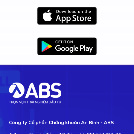
Công ty Cổ phần Chứng khoán An Bình - ABS