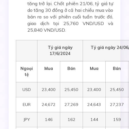
tăng trở lại. Chốt phiên 21/06, tỷ giá tự
do tăng 30 đồng ở cả hai chiều mua vào
bán ra so với phiên cuối tuần trước đó,
giao dịch tại 25,760 VND/USD và
25,840 VND/USD.
Tỷ giá ngày
Tỷ giá ngày 24/0
6
17
/6
/2024
Ngoại
Mua
Bán
Mua
Bán
tệ
USD
23,400
25,450
23,400
25,450
EUR
24,672
27,269
24,643
27,237
JPY
146
162
144
159