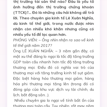
thị trường tài sản thế nào? Đâu là yếu tố
ảnh hưởng đến thị trường chứng khoán
(TTCK)?… Đó là những câu hỏi không dễ trả
lời. Theo chuyên gia kinh tế Lê Xuân Nghĩa,
dù kinh tế thế giới, trong nước được nhìn
nhận còn nhiều khó khăn nhưng cũng có
nhiều yếu tố để lạc quan hơn.
PHÓNG VIÊN: – Ông nhìn nhận ra sao về kinh
tế thế giới năm 2017?
Ông LÊ XUÂN NGHĨA: – 3 năm gần đây, có
một xu thế đáng lo ngại là tốc độ tăng trưởng
GDP toàn cầu nhanh hơn tốc độ tăng trưởng
thương mại. Điều đó có nghĩa vai trò của
thương mại với tăng trưởng kinh tế sụt giảm.
Đặc biệt hàng hóa thương mại giảm, hàng
hóa phi thương mại tăng lên (trong đó có
đóng góp của khu vực dịch vụ tài chính, du
lịch, bất động sản…).
Nhiều chuyên gia lo ngại về tính bất ổn của
thương mại toàn cầu. Tuy nhiên, rất may năm