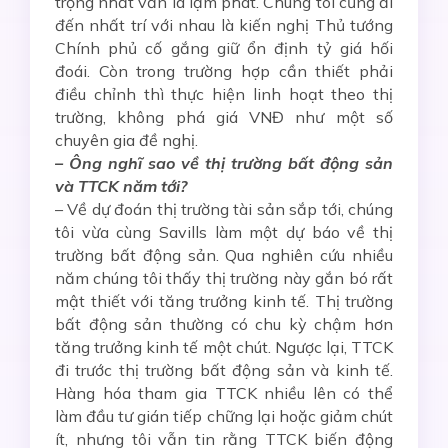
trọng nhất vẫn là lạm phát. Chúng tôi cũng đi
đến nhất trí với nhau là kiến nghị Thủ tướng
Chính phủ cố gắng giữ ổn định tỷ giá hối
đoái. Còn trong trường hợp cần thiết phải
điều chỉnh thì thực hiện linh hoạt theo thị
trường, không phá giá VNĐ như một số
chuyên gia đề nghị.
– Ông nghĩ sao về thị trường bất động sản
và TTCK năm tới?
– Về dự đoán thị trường tài sản sắp tới, chúng
tôi vừa cùng Savills làm một dự báo về thị
trường bất động sản. Qua nghiên cứu nhiều
năm chúng tôi thấy thị trường này gắn bó rất
mật thiết với tăng trưởng kinh tế. Thị trường
bất động sản thường có chu kỳ chậm hơn
tăng trưởng kinh tế một chút. Ngược lại, TTCK
đi trước thị trường bất động sản và kinh tế.
Hàng hóa tham gia TTCK nhiều lên có thể
làm đầu tư gián tiếp chững lại hoặc giảm chút
ít, nhưng tôi vẫn tin rằng TTCK biến động