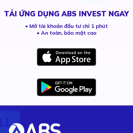
TẢI ỨNG DỤNG ABS INVEST NGAY
•
Mở tài khoản đầu tư chỉ 1 phút
• An toàn, bảo mật cao