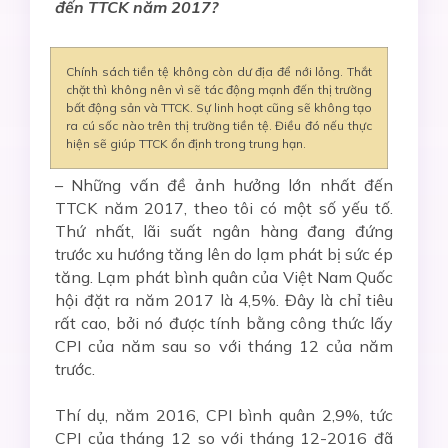
đến TTCK năm 2017?
Chính sách tiền tệ không còn dư địa để nới lỏng. Thắt
chặt thì không nên vì sẽ tác động mạnh đến thị trường
bất động sản và TTCK. Sự linh hoạt cũng sẽ không tạo
ra cú sốc nào trên thị trường tiền tệ. Điều đó nếu thực
hiện sẽ giúp TTCK ổn định trong trung hạn.
– Những vấn đề ảnh hưởng lớn nhất đến
TTCK năm 2017, theo tôi có một số yếu tố.
Thứ nhất, lãi suất ngân hàng đang đứng
trước xu hướng tăng lên do lạm phát bị sức ép
tăng. Lạm phát bình quân của Việt Nam Quốc
hội đặt ra năm 2017 là 4,5%. Đây là chỉ tiêu
rất cao, bởi nó được tính bằng công thức lấy
CPI của năm sau so với tháng 12 của năm
trước.
Thí dụ, năm 2016, CPI bình quân 2,9%, tức
CPI của tháng 12 so với tháng 12-2016 đã