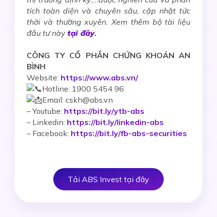
tích toàn diện và chuyên sâu, cập nhật tức
thời và thường xuyên. Xem thêm bộ tài liệu
đầu tư này
tại đây
.
CÔNG TY CỔ PHẦN CHỨNG KHOÁN AN
BÌNH
Website:
https://www.abs.vn/
Hotline: 1900 5454 96
Email: cskh@abs.vn
–
Youtube:
https://bit.ly/ytb-abs
– Linkedin:
https://bit.ly/linkedin-abs
– Facebook:
https://bit.ly/fb-abs-securities
Tải ABS Invest tại đây