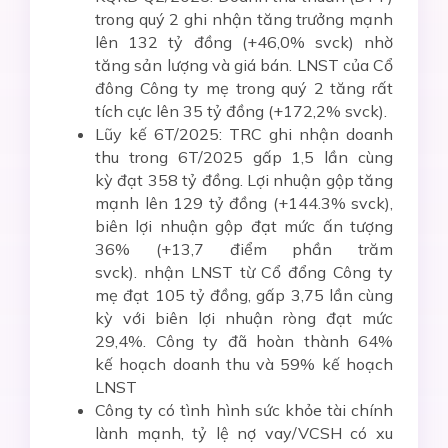
trong quý 2 ghi nhận tăng trưởng mạnh
lên 132 tỷ đồng (+46,0% svck) nhờ
tăng sản lượng và giá bán. LNST của Cổ
đông Công ty mẹ trong quý 2 tăng rất
tích cực lên 35 tỷ đồng (+172,2% svck).
Lũy kế 6T/2025: TRC ghi nhận doanh
thu trong 6T/2025 gấp 1,5 lần cùng
kỳ đạt 358 tỷ đồng. Lợi nhuận gộp tăng
mạnh lên 129 tỷ đồng (+144.3% svck),
biên lợi nhuận gộp đạt mức ấn tượng
36% (+13,7 điểm phần trăm
svck). nhận LNST từ Cổ đổng Công ty
mẹ đạt 105 tỷ đồng, gấp 3,75 lần cùng
kỳ với biên lợi nhuận ròng đạt mức
29,4%. Công ty đã hoàn thành 64%
kế hoạch doanh thu và 59% kế hoạch
LNST
Công ty có tình hình sức khỏe tài chính
lành mạnh, tỷ lệ nợ vay/VCSH có xu