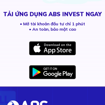
TẢI ỨNG DỤNG ABS INVEST NGAY
•
Mở tài khoản đầu tư chỉ 1 phút
• An toàn, bảo mật cao