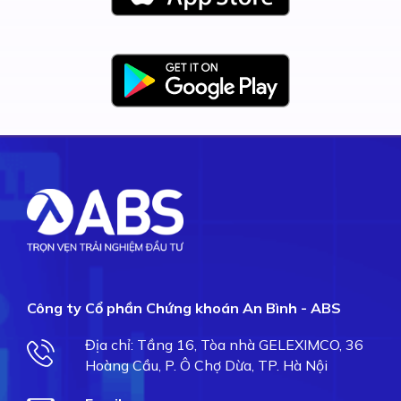
Công ty Cổ phần Chứng khoán An Bình - ABS
Địa chỉ: Tầng 16, Tòa nhà GELEXIMCO, 36
Hoàng Cầu, P. Ô Chợ Dừa, TP. Hà Nội