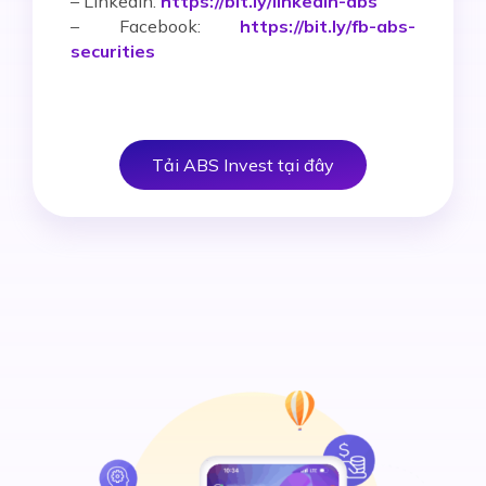
– Linkedin:
https://bit.ly/linkedin-abs
– Facebook:
https://bit.ly/fb-abs-
securities
Tải ABS Invest tại đây