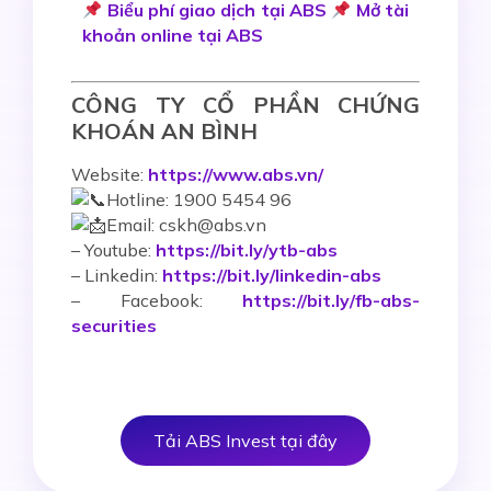
Biểu phí giao dịch tại ABS
Mở tài
khoản online tại ABS
CÔNG TY CỔ PHẦN CHỨNG
KHOÁN AN BÌNH
Website:
https://www.abs.vn/
Hotline: 1900 5454 96
Email: cskh@abs.vn
–
Youtube:
https://bit.ly/ytb-abs
– Linkedin:
https://bit.ly/linkedin-abs
– Facebook:
https://bit.ly/fb-abs-
securities
Tải ABS Invest tại đây