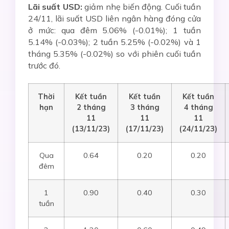
Lãi suất USD:
giảm nhẹ biến động. Cuối tuần
24/11, lãi suất USD liên ngân hàng đóng cửa
ở mức: qua đêm 5.06% (-0.01%); 1 tuần
5.14% (-0.03%); 2 tuần 5.25% (-0.02%) và 1
tháng 5.35% (-0.02%) so với phiên cuối tuần
trước đó.
Thời
Kết tuần
Kết tuần
Kết tuần
hạn
2
tháng
3
tháng
4 tháng
1
1
1
1
1
1
(
13/11
/23)
(17
/11
/23)
(
24/11
/23)
Qua
0.64
0.20
0.20
đêm
1
0.90
0.40
0.30
tuần