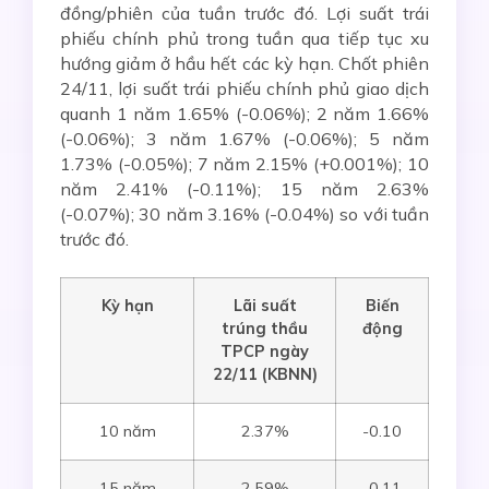
đồng/phiên của tuần trước đó. Lợi suất trái
phiếu chính phủ trong tuần qua tiếp tục xu
hướng giảm ở hầu hết các kỳ hạn. Chốt phiên
24/11, lợi suất trái phiếu chính phủ giao dịch
quanh 1 năm 1.65% (-0.06%); 2 năm 1.66%
(-0.06%); 3 năm 1.67% (-0.06%); 5 năm
1.73% (-0.05%); 7 năm 2.15% (+0.001%); 10
năm 2.41% (-0.11%); 15 năm 2.63%
(-0.07%); 30 năm 3.16% (-0.04%) so với tuần
trước đó.
Kỳ hạn
Lãi suất
Biến
trúng thầu
động
TPCP ngày
22
/11
(KBNN)
10 năm
2.37%
-0.10
15 năm
2.59%
-0.11