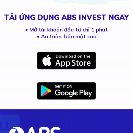
TẢI ỨNG DỤNG ABS INVEST NGAY
•
Mở tài khoản đầu tư chỉ 1 phút
• An toàn, bảo mật cao