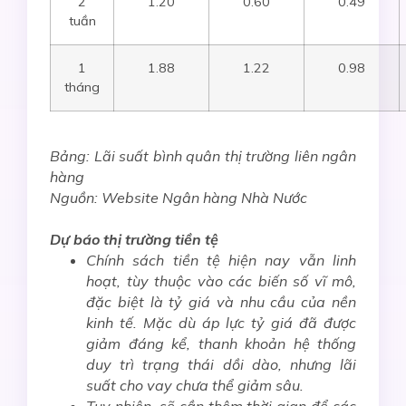
2
1.20
0.60
0.49
tuần
1
1.88
1.22
0.98
tháng
Bảng: Lãi suất bình quân thị trường liên ngân
hàng
Nguồn: Website Ngân hàng Nhà Nước
Dự báo thị trường tiền tệ
Chính sách tiền tệ hiện nay vẫn linh
hoạt, tùy thuộc vào các biến số vĩ mô,
đặc biệt là tỷ giá và nhu cầu của nền
kinh tế. Mặc dù áp lực tỷ giá đã được
giảm đáng kể, thanh khoản hệ thống
duy trì trạng thái dồi dào, nhưng lãi
suất cho vay chưa thể giảm sâu.