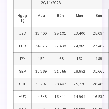
20/11
/2023
Ngoại
Mua
Bán
Mua
Bán
tệ
USD
23,400
25,101
23,400
25,094
EUR
24,825
27,438
24,869
27,487
JPY
152
168
152
168
GBP
28,369
31,355
28,652
31,668
CHF
25,702
28,407
25,776
28,489
AUD
14,848
16,411
14,964
16,539