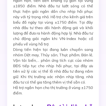
ngắn hạn, tiến đến kháng cự gần tại vùng
±1850 điểm. Nhà đầu tư lướt sóng có thể
thực hiện giải ngân dần cho nhịp hồi phục
này với tỷ trọng nhỏ. Hỗ trợ cho kênh giá trên
biểu đồ ngày tại vùng ±1750 điểm. Tại đây
nhà đầu tư theo dõi hành động giá và khối
lượng để đưa ra hành động hợp lý. N
hà đầu tư
chủ động giải ngân khi VN-Index hoặc cổ
phiếu về vùng hỗ trợ
.
Dòng tiền hiện tại đang luân chuyển sang
nhóm Dệt may, Thủy sản, Thực phẩm, Bán lẻ,
Vận tải biển,… phản ứng tích cực của nhóm
BĐS tiếp tục cho nhịp hồi phục, tại đây ưu
tiên xử lý các vị thế lỗ nhà đầu tư đang nắm
giữ. Khi thị trường xác nhận nhịp tăng, nhà
đầu tư có thể gia tăng thêm vị thế sẵn có.
Hỗ trợ ngắn hạn cho thị trường ở vùng ±1750
điểm.