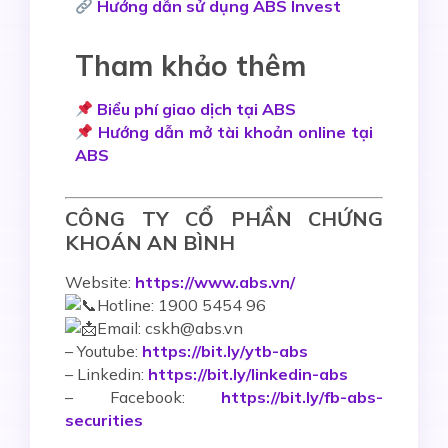
Hướng dẫn sử dụng ABS Invest
Tham khảo thêm
Biểu phí giao dịch tại ABS
Hướng dẫn mở tài khoản online tại
ABS
CÔNG TY CỔ PHẦN CHỨNG
KHOÁN AN BÌNH
Website:
https://www.abs.vn/
Hotline: 1900 5454 96
Email: cskh@abs.vn
–
Youtube:
https://bit.ly/ytb-abs
– Linkedin:
https://bit.ly/linkedin-abs
– Facebook:
https://bit.ly/fb-abs-
securities