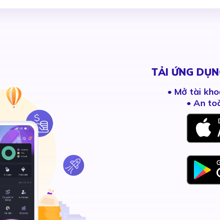
TẢI ỨNG DỤN
•
Mở tài kho
• An to