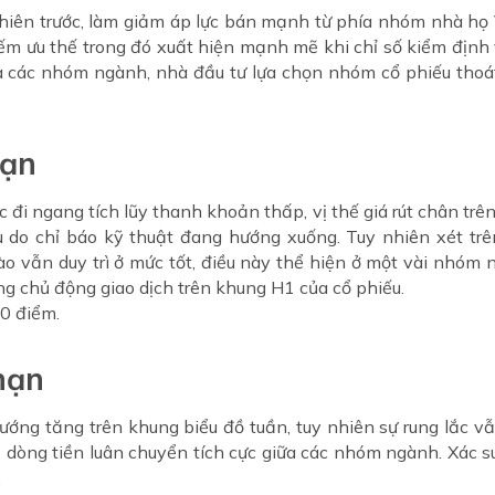
hiên trước, làm giảm áp lực bán mạnh từ phía nhóm nhà họ 
iếm ưu thế trong đó xuất hiện mạnh mẽ khi chỉ số kiểm định
a các nhóm ngành, nhà đầu tư lựa chọn nhóm cổ phiếu thoát 
hạn
c đi ngang tích lũy thanh khoản thấp, vị thế giá rút chân tr
 do chỉ báo kỹ thuật đang hướng xuống. Tuy nhiên xét trê
ào vẫn duy trì ở mức tốt, điều này thể hiện ở một vài nhóm n
ng chủ động giao dịch trên khung H1 của cổ phiếu.
0 điểm.
hạn
ớng tăng trên khung biểu đồ tuần, tuy nhiên sự rung lắc vẫ
cũ, dòng tiền luân chuyển tích cực giữa các nhóm ngành. Xác 
.