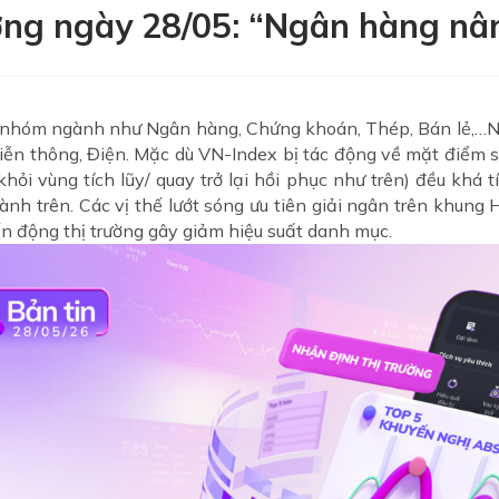
ờng ngày 28/05: “Ngân hàng nâ
ác nhóm ngành như Ngân hàng, Chứng khoán, Thép, Bán lẻ,…N
 Viễn thông, Điện. Mặc dù VN-Index bị tác động về mặt điểm s
hỏi vùng tích lũy/ quay trở lại hồi phục như trên) đều khá 
nh trên. Các vị thế lướt sóng ưu tiên giải ngân trên khung H
ến động thị trường gây giảm hiệu suất danh mục.