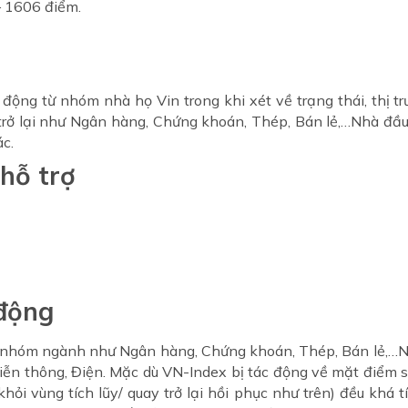
– 1606 điểm.
 động từ nhóm nhà họ Vin trong khi xét về trạng thái, thị
trở lại như Ngân hàng, Chứng khoán, Thép, Bán lẻ,…Nhà đầu
c.
hỗ trợ
 động
ác nhóm ngành như Ngân hàng, Chứng khoán, Thép, Bán lẻ,…N
 Viễn thông, Điện. Mặc dù VN-Index bị tác động về mặt điểm s
hỏi vùng tích lũy/ quay trở lại hồi phục như trên) đều khá 