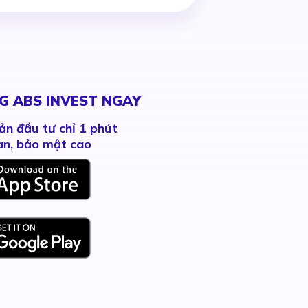
G ABS INVEST NGAY
ản đầu tư chỉ 1 phút
àn, bảo mật cao