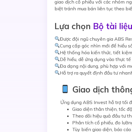
giao dịch cổ phiếu với các nhóm ngà
biệt tránh mua bán liên tục theo b
Lựa chọn
Bộ tài li
Được đội ngũ chuyên gia ABS Res
Cung cấp góc nhìn mới để hiểu sâ
Hệ thống hóa kiến thức, tiết kiệm
Dễ hiểu, dễ ứng dụng vào thực tế
Đa dạng nội dung, phù hợp với m
Hỗ trợ ra quyết định đầu tư nha
Giao dịch thôn
Ứng dụng
ABS Invest
hỗ trợ tối 
Giao diện thân thiện, tốc 
Theo dõi hiệu quả đầu tư th
Phân tích cổ phiếu, đo lườn
Tùy biến giao diện, báo cáo