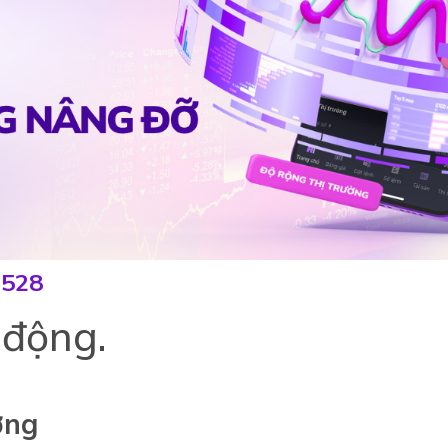
0528
 động.
ờng