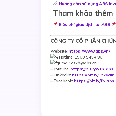
Hướng dẫn sử dụng ABS Inv
Tham khảo thêm
Biểu phí giao dịch tại ABS
CÔNG TY CỔ PHẦN CHỨ
Website:
https://www.abs.vn/
Hotline: 1900 5454 96
Email: cskh@abs.vn
–
Youtube:
https://bit.ly/ytb-abs
– Linkedin:
https://bit.ly/linkedi
– Facebook:
https://bit.ly/fb-abs