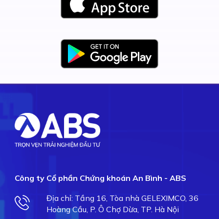
Công ty Cổ phần Chứng khoán An Bình - ABS
Địa chỉ: Tầng 16, Tòa nhà GELEXIMCO, 36
Hoàng Cầu, P. Ô Chợ Dừa, TP. Hà Nội