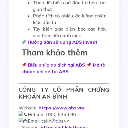
Theo dõi hiệu quả đầu tư theo thời
gian thực.
Phân tích cổ phiếu, đo lường chiến
lược đầu tư.
Tùy biến giao diện, báo cáo hiệu
quả theo dõi danh mục.
Hướng dẫn sử dụng ABS Invest
Tham khảo thêm
Biểu phí giao dịch tại ABS
Mở tài
khoản online tại ABS
CÔNG TY CỔ PHẦN CHỨNG
KHOÁN AN BÌNH
Website:
https://www.abs.vn/
Hotline: 1900 5454 96
Email: cskh@abs.vn
–
Youtube:
https://bit.ly/ytb-abs