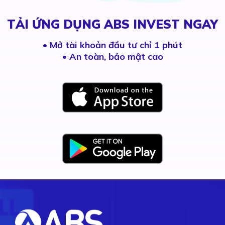
TẢI ỨNG DỤNG ABS INVEST NGAY
•
Mở tài khoản đầu tư chỉ 1 phút
• An toàn, bảo mật cao