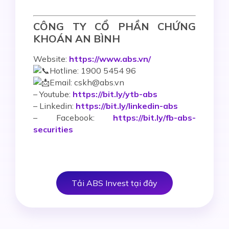
CÔNG TY CỔ PHẦN CHỨNG
KHOÁN AN BÌNH
Website:
https://www.abs.vn/
Hotline: 1900 5454 96
Email: cskh@abs.vn
–
Youtube:
https://bit.ly/ytb-abs
– Linkedin:
https://bit.ly/linkedin-abs
– Facebook:
https://bit.ly/fb-abs-
securities
Tải ABS Invest tại đây