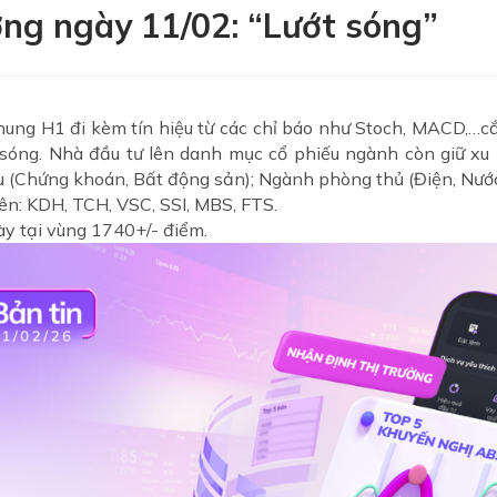
ờng ngày 11/02: “Lướt sóng”
 khung H1 đi kèm tín hiệu từ các chỉ báo như Stoch, MACD,…cắ
ớt sóng. Nhà đầu tư lên danh mục cổ phiếu ngành còn giữ x
 (Chứng khoán, Bất động sản); Ngành phòng thủ (Điện, Nước,
ên: KDH, TCH, VSC, SSI, MBS, FTS.
ày tại vùng 1740+/- điểm.