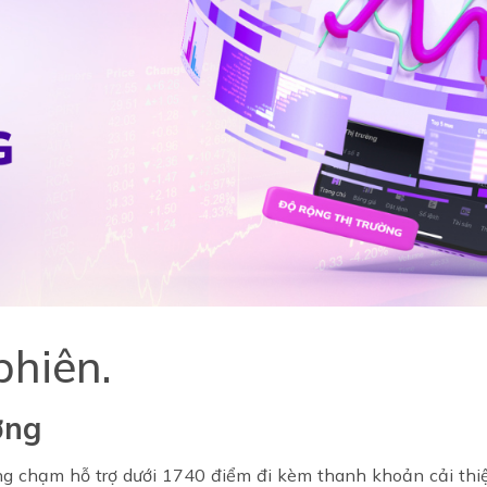
phiên.
ờng
ờng chạm hỗ trợ dưới 1740 điểm đi kèm thanh khoản cải thi