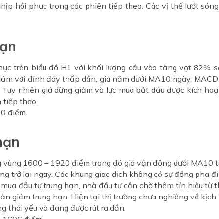
p hồi phục trong các phiên tiếp theo. Các vị thế lướt sóng 
hạn
ục trên biểu đồ H1 với khối lượng cầu vào tăng vọt 82% so 
iảm với đỉnh đáy thấp dần, giá nằm dưới MA10 ngày, MACD 
. Tuy nhiên giá dừng giảm và lực mua bắt đầu được kích ho
 tiếp theo.
00 điểm.
hạn
 vùng 1600 – 1920 điểm trong đó giá vận động dưới MA10 tuầ
tăng trở lại ngay. Các khung giao dịch không có sự đồng pha đ
 mua đầu tư trung hạn, nhà đầu tư cần chờ thêm tín hiệu từ 
ản giảm trung hạn. Hiện tại thị trường chưa nghiêng về kịch
ng thái yếu và đang được rút ra dần.