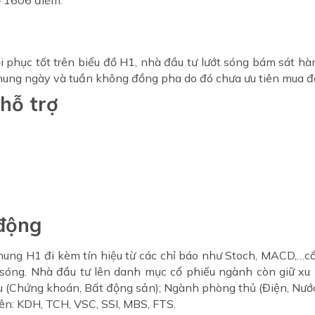
– 1606 điểm.
ồi phục tốt trên biểu đồ H1, nhà đầu tư lướt sóng bám sát h
hung ngày và tuần không đồng pha do đó chưa ưu tiên mua đầ
hỗ trợ
 động
 khung H1 đi kèm tín hiệu từ các chỉ báo như Stoch, MACD,…cắ
ớt sóng. Nhà đầu tư lên danh mục cổ phiếu ngành còn giữ x
 (Chứng khoán, Bất động sản); Ngành phòng thủ (Điện, Nước,
ên: KDH, TCH, VSC, SSI, MBS, FTS.