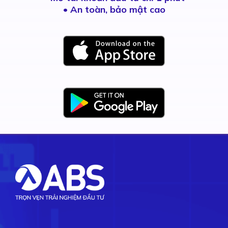
• An toàn, bảo mật cao