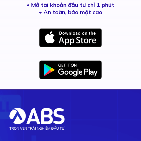
•
Mở tài khoản đầu tư chỉ 1 phút
• An toàn, bảo mật cao