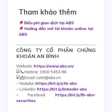
Tham khảo thêm
Biểu phí giao dịch tại ABS
Hướng dẫn mở tài khoản online tại
ABS
CÔNG TY CỔ PHẦN CHỨNG
KHOÁN AN BÌNH
Website:
https://www.abs.vn/
Hotline: 1900 5454 96
Email: cskh@abs.vn
–
Youtube:
https://bit.ly/ytb-abs
– Linkedin:
https://bit.ly/linkedin-abs
– Facebook:
https://bit.ly/fb-abs-
securities