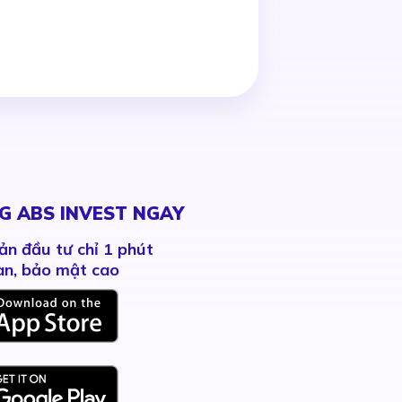
G ABS INVEST NGAY
ản đầu tư chỉ 1 phút
àn, bảo mật cao