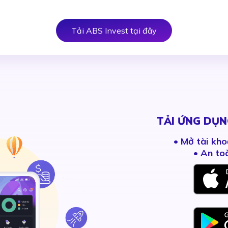
Tải ABS Invest tại đây
TẢI ỨNG DỤN
•
Mở tài kho
• An to