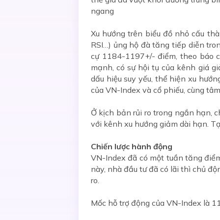
ngang
Xu hướng trên biểu đồ nhỏ cấu thà
RSI…) ủng hộ đà tăng tiếp diễn tro
cự 1184-1197+/- điểm, theo báo cá
mạnh, có sự hội tụ của kênh giá g
dấu hiệu suy yếu, thể hiện xu hướ
của VN-Index và cổ phiếu, cùng tâm 
Ở kịch bản rủi ro trong ngắn hạn,
với kênh xu hướng giảm dài hạn. Tại
Chiến lược hành động
VN-Index đã có một tuần tăng điểm 
này, nhà đầu tư đã có lãi thì chủ độ
ro.
Mốc hỗ trợ động của VN-Index là 11