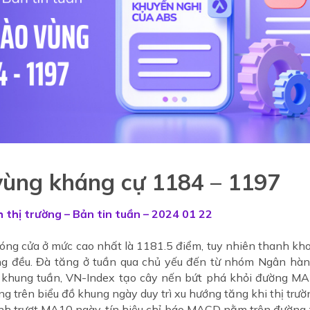
vùng kháng cự 1184 – 1197
 thị trường – Bản tin tuần – 2024 01 22
 đóng cửa ở mức cao nhất là 1181.5 điểm, tuy nhiên thanh k
ng đều. Đà tăng ở tuần qua chủ yếu đến từ nhóm Ngân hàn
ồ khung tuần, VN-Index tạo cây nến bứt phá khỏi đường M
trên biểu đồ khung ngày duy trì xu hướng tăng khi thị trườn
nh trượt MA10 ngày, tín hiệu chỉ báo MACD nằm trên đường ze