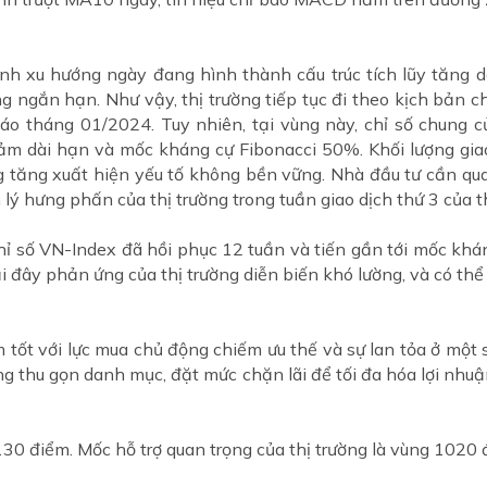
nh xu hướng ngày đang hình thành cấu trúc tích lũy tăng d
ng ngắn hạn. Như vậy, thị trường tiếp tục đi theo kịch bản c
o tháng 01/2024. Tuy nhiên, tại vùng này, chỉ số chung c
iảm dài hạn và mốc kháng cự Fibonacci 50%. Khối lượng giao
ng tăng xuất hiện yếu tố không bền vững. Nhà đầu tư cần q
lý hưng phấn của thị trường trong tuần giao dịch thứ 3 của 
 chỉ số VN-Index đã hồi phục 12 tuần và tiến gần tới mốc k
 đây phản ứng của thị trường diễn biến khó lường, và có thể
tốt với lực mua chủ động chiếm ưu thế và sự lan tỏa ở một s
ng thu gọn danh mục, đặt mức chặn lãi để tối đa hóa lợi nhuận
30 điểm. Mốc hỗ trợ quan trọng của thị trường là vùng 1020 