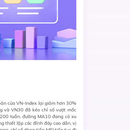
hoản của VN-Index lại giảm hơn 30%
g và VN30 đã kéo chỉ số vượt mốc
A200 tuần, đường MA10 đang có xu
g thiết lập các đỉnh đáy cao dần, vị
ro, chỉ số dòng tiền MFI tiếp tục đi