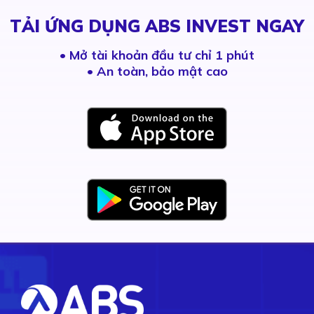
TẢI ỨNG DỤNG ABS INVEST NGAY
•
Mở tài khoản đầu tư chỉ 1 phút
• An toàn, bảo mật cao