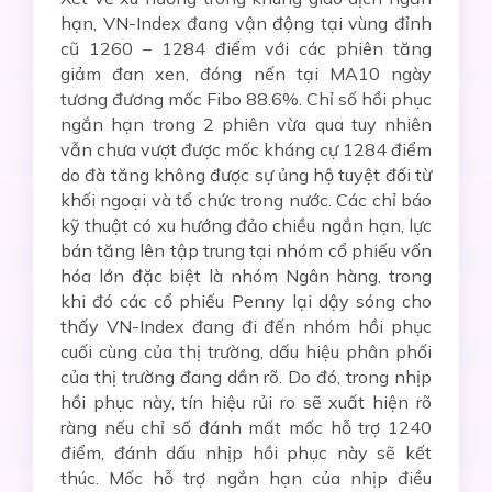
hạn, VN-Index đang vận động tại vùng đỉnh
cũ 1260 – 1284 điểm với các phiên tăng
giảm đan xen, đóng nến tại MA10 ngày
tương đương mốc Fibo 88.6%. Chỉ số hồi phục
ngắn hạn trong 2 phiên vừa qua tuy nhiên
vẫn chưa vượt được mốc kháng cự 1284 điểm
do đà tăng không được sự ủng hộ tuyệt đối từ
khối ngoại và tổ chức trong nước. Các chỉ báo
kỹ thuật có xu hướng đảo chiều ngắn hạn, lực
bán tăng lên tập trung tại nhóm cổ phiếu vốn
hóa lớn đặc biệt là nhóm Ngân hàng, trong
khi đó các cổ phiếu Penny lại dậy sóng cho
thấy VN-Index đang đi đến nhóm hồi phục
cuối cùng của thị trường, dấu hiệu phân phối
của thị trường đang dần rõ. Do đó, trong nhịp
hồi phục này, tín hiệu rủi ro sẽ xuất hiện rõ
ràng nếu chỉ số đánh mất mốc hỗ trợ 1240
điểm, đánh dấu nhịp hồi phục này sẽ kết
thúc. Mốc hỗ trợ ngắn hạn của nhịp điều