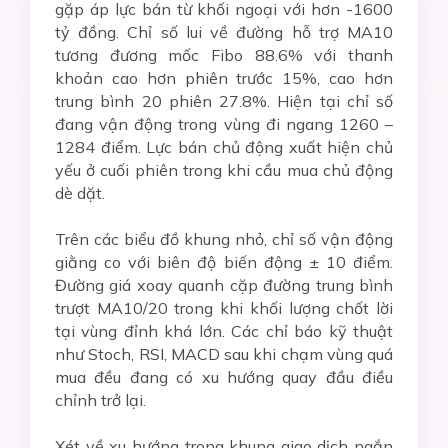
gặp áp lực bán từ khối ngoại với hơn -1600
tỷ đồng. Chỉ số lui về đường hỗ trợ MA10
tương đương mốc Fibo 88.6% với thanh
khoản cao hơn phiên trước 15%, cao hơn
trung bình 20 phiên 27.8%. Hiện tại chỉ số
đang vận động trong vùng đi ngang 1260 –
1284 điểm. Lực bán chủ động xuất hiện chủ
yếu ở cuối phiên trong khi cầu mua chủ động
dè dặt.
Trên các biểu đồ khung nhỏ, chỉ số vận động
giằng co với biên độ biến động ± 10 điểm.
Đường giá xoay quanh cặp đường trung bình
trượt MA10/20 trong khi khối lượng chốt lời
tại vùng đỉnh khá lớn. Các chỉ báo kỹ thuật
như Stoch, RSI, MACD sau khi chạm vùng quá
mua đều đang có xu hướng quay đầu điều
chỉnh trở lại.
Xét về xu hướng trong khung giao dịch ngắn