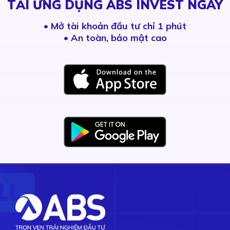
TẢI ỨNG DỤNG ABS INVEST NGAY
•
Mở tài khoản đầu tư chỉ 1 phút
• An toàn, bảo mật cao