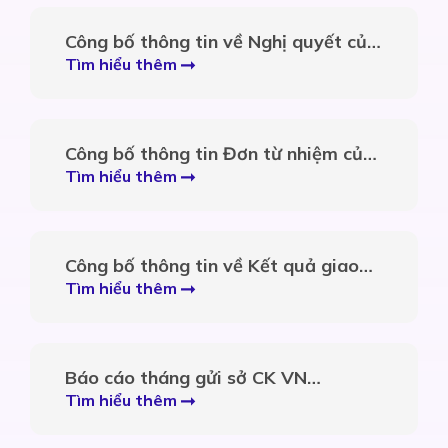
đăng ký
Công bố thông tin về Nghị quyết của
Hội đồng quản trị về việc Chấp
Tìm hiểu thêm
thuận hạn mức vay vốn tại VPBank
Công bố thông tin Đơn từ nhiệm của
thành viên HĐQT
Tìm hiểu thêm
Công bố thông tin về Kết quả giao
dịch cổ phiếu/chứng minh chỉ/bảo
Tìm hiểu thêm
đảm quyền của người nội bộ và
người có liên quan của người nội bộ
Báo cáo tháng gửi sở CK VN
T06.2026
Tìm hiểu thêm