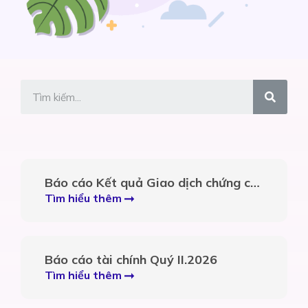
Báo cáo Kết quả Giao dịch chứng chỉ
quỹ của người có liên quan của người
Tìm hiểu thêm
nội bộ của Công ty quản lý quỹ
(ABFM)”
Báo cáo tài chính Quý II.2026
Tìm hiểu thêm