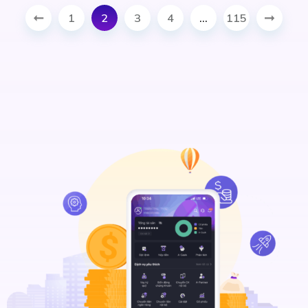
1
2
3
4
…
115