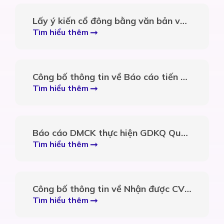
Lấy ý kiến cổ đông bằng văn bản và
ngày đăng ký cuối cùng
Tìm hiểu thêm
Công bố thông tin về Báo cáo tiến độ
sử dụng số tiền thu được từ đợt chào
Tìm hiểu thêm
bán cổ phiếu riêng lẻ
Báo cáo DMCK thực hiện GDKQ Quý
3 năm 2026
Tìm hiểu thêm
Công bố thông tin về Nhận được CV
8600/VSDC-ĐKCP.NV của TCT lưu
Tìm hiểu thêm
ký và bù trừ chứng khoán VN Điều
chỉnh thông tin số lượng chứng khoán