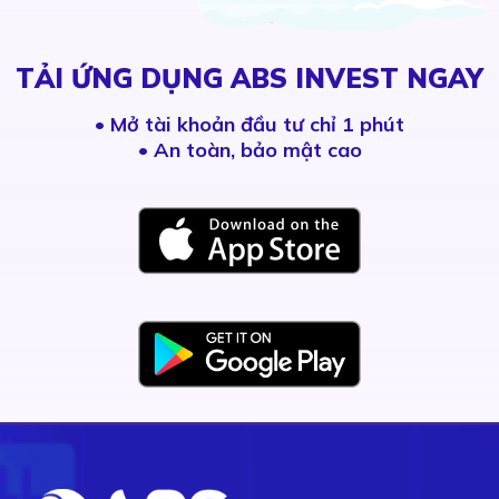
TẢI ỨNG DỤNG ABS INVEST NGAY
•
Mở tài khoản đầu tư chỉ 1 phút
• An toàn, bảo mật cao