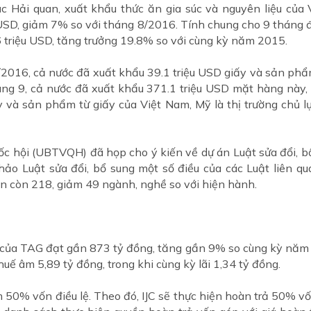
c Hải quan, xuất khẩu thức ăn gia súc và nguyên liệu của 
u USD, giảm 7% so với tháng 8/2016. Tính chung cho 9 thán
triệu USD, tăng trưởng 19.8% so với cùng kỳ năm 2015.
2016, cả nước đã xuất khẩu 39.1 triệu USD giấy và sản phẩm
áng 9, cả nước đã xuất khẩu 371.1 triệu USD mặt hàng này,
 và sản phẩm từ giấy của Việt Nam, Mỹ là thị trường chủ l
 hội (UBTVQH) đã họp cho ý kiến về dự án Luật sửa đổi, bổ 
hảo Luật sửa đổi, bổ sung một số điều của các Luật liên q
n còn 218, giảm 49 ngành, nghề so với hiện hành.
n của TAG đạt gần 873 tỷ đồng, tăng gần 9% so cùng kỳ năm 
uế âm 5,89 tỷ đồng, trong khi cùng kỳ lãi 1,34 tỷ đồng.
50% vốn điều lệ. Theo đó, IJC sẽ thực hiện hoàn trả 50% vố