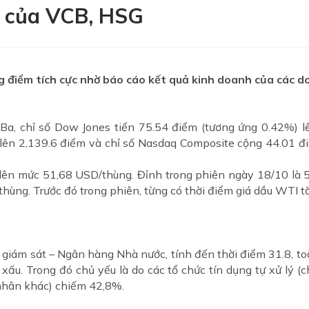
n của VCB, HSG
g điểm tích cực nhờ báo cáo kết quả kinh doanh của các d
 Ba, chỉ số Dow Jones tiến 75.54 điểm (tương ứng 0.42%) 
lên 2,139.6 điểm và chỉ số Nasdaq Composite cộng 44.01 đ
 lên mức 51,68 USD/thùng. Đỉnh trong phiên ngày 18/10 là
hùng. Trước đó trong phiên, từng có thời điểm giá dầu WTI 
 giám sát – Ngân hàng Nhà nước, tính đến thời điểm 31.8, to
xấu. Trong đó chủ yếu là do các tổ chức tín dụng tự xử lý (c
nhân khác) chiếm 42,8%.