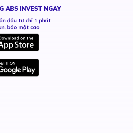
G ABS INVEST NGAY
ản đầu tư chỉ 1 phút
àn, bảo mật cao