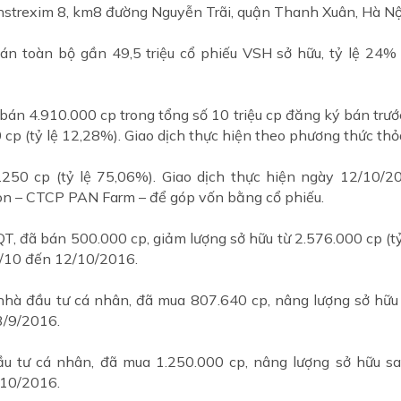
onstrexim 8, km8 đường Nguyễn Trãi, quận Thanh Xuân, Hà Nộ
bán toàn bộ gần 49,5 triệu cổ phiếu VSH sở hữu, tỷ lệ 24
 4.910.000 cp trong tổng số 10 triệu cp đăng ký bán trước 
 cp (tỷ lệ 12,28%). Giao dịch thực hiện theo phương thức th
250 cp (tỷ lệ 75,06%). Giao dịch thực hiện ngày 12/10/2
on – CTCP PAN Farm – để góp vốn bằng cổ phiếu.
T, đã bán 500.000 cp, giảm lượng sở hữu từ 2.576.000 cp (t
 6/10 đến 12/10/2016.
à đầu tư cá nhân, đã mua 807.640 cp, nâng lượng sở hữu s
3/9/2016.
 tư cá nhân, đã mua 1.250.000 cp, nâng lượng sở hữu sau 
/10/2016.