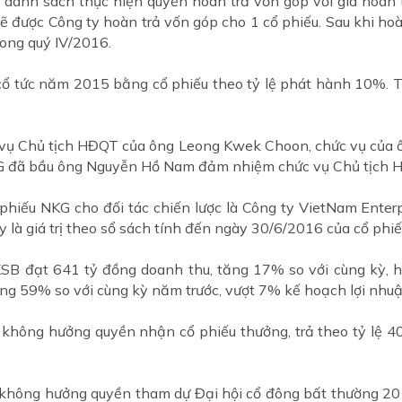
 danh sách thực hiện quyền hoàn trả vốn góp với giá hoàn t
sẽ được Công ty hoàn trả vốn góp cho 1 cổ phiếu. Sau khi ho
rong quý IV/2016.
cổ tức năm 2015 bằng cổ phiếu theo tỷ lệ phát hành 10%. Th
c vụ Chủ tịch HĐQT của ông Leong Kwek Choon, chức vụ của
G đã bầu ông Nguyễn Hồ Nam đảm nhiệm chức vụ Chủ tịch 
phiếu NKG cho đối tác chiến lược là Công ty VietNam Enter
 là giá trị theo sổ sách tính đến ngày 30/6/2016 của cổ phi
KSB đạt 641 tỷ đồng doanh thu, tăng 17% so với cùng kỳ,
ăng 59% so với cùng kỳ năm trước, vượt 7% kế hoạch lợi nhu
h không hưởng quyền nhận cổ phiếu thưởng, trả theo tỷ lệ 
 không hưởng quyền tham dự Đại hội cổ đông bất thường 20