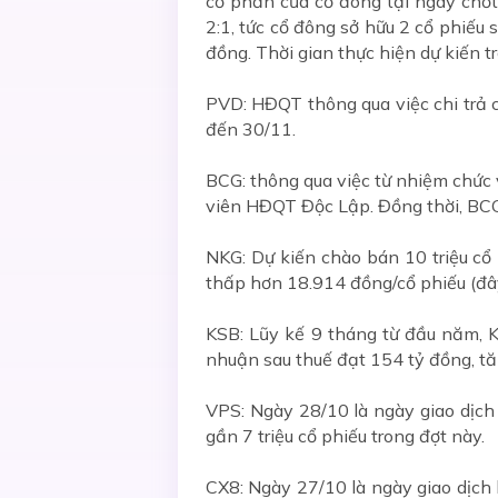
cổ phần của cổ đông tại ngày chốt
2:1, tức cổ đông sở hữu 2 cổ phiếu 
đồng. Thời gian thực hiện dự kiến t
PVD: HĐQT thông qua việc chi trả 
đến 30/11.
BCG: thông qua việc từ nhiệm chứ
viên HĐQT Độc Lập. Đồng thời, BC
NKG: Dự kiến chào bán 10 triệu cổ 
thấp hơn 18.914 đồng/cổ phiếu (đây
KSB: Lũy kế 9 tháng từ đầu năm, 
nhuận sau thuế đạt 154 tỷ đồng, t
VPS: Ngày 28/10 là ngày giao dịc
gần 7 triệu cổ phiếu trong đợt này.
CX8: Ngày 27/10 là ngày giao dịch