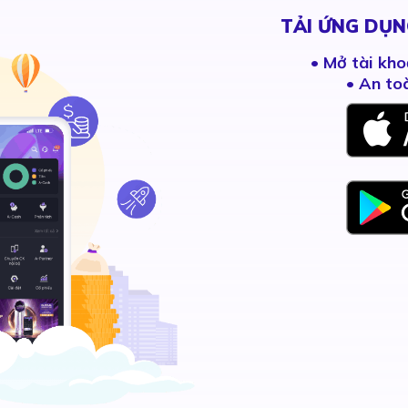
TẢI ỨNG DỤN
•
Mở tài kho
• An to