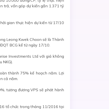
rả 10.000 đồng/CP, tỷ lệ thực hiện
àn trả, vốn góp dự kiến gần 1.371 tỷ
ời gian thực hiện dự kiến từ 17/10
 ông Leong Kwek Choon sẽ là Thành
HĐQT BCG kể từ ngày 17/10.
prise Investments Ltd với giá không
ếu NKG).
 hoàn thành 75% kế hoạch năm. Lợi
ận cả năm.
40%, tương đương VPS sẽ phát hành
16 tổ chức trong tháng 11/2016 tại