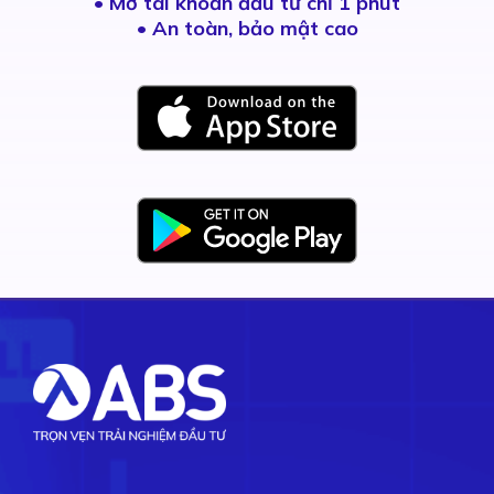
•
Mở tài khoản đầu tư chỉ 1 phút
• An toàn, bảo mật cao