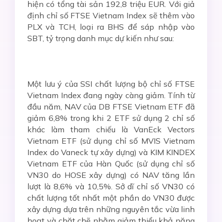
hiện có tổng tài sản 192,8 triệu EUR. Với giả
định chỉ số FTSE Vietnam Index sẽ thêm vào
PLX và TCH, loại ra BHS để sáp nhập vào
SBT, tỷ trọng danh mục dự kiến như sau:
Một lưu ý của SSI chất lượng bộ chỉ số FTSE
Vietnam Index đang ngày càng giảm. Tính từ
đầu năm, NAV của DB FTSE Vietnam ETF đã
giảm 6,8% trong khi 2 ETF sử dụng 2 chỉ số
khác làm tham chiếu là VanEck Vectors
Vietnam ETF (sử dụng chỉ số MVIS Vietnam
Index do Vaneck tự xây dựng) và KIM KINDEX
Vietnam ETF của Hàn Quốc (sử dụng chỉ số
VN30 do HOSE xây dựng) có NAV tăng lần
lượt là 8,6% và 10,5%. Sở dĩ chỉ số VN30 có
chất lượng tốt nhất một phần do VN30 được
xây dựng dựa trên những nguyên tắc vừa linh
hoạt và chặt chẽ nhằm giảm thiểu khả năng