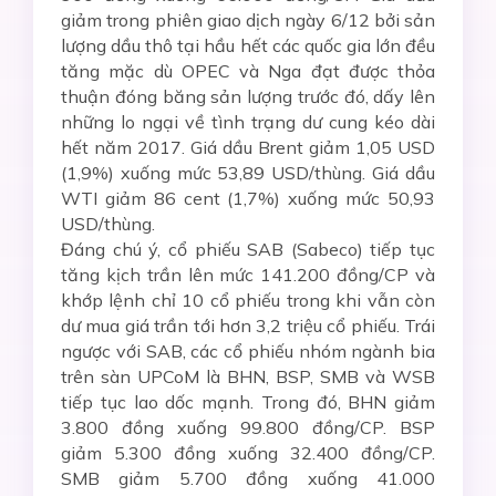
giảm trong phiên giao dịch ngày 6/12 bởi sản
lượng dầu thô tại hầu hết các quốc gia lớn đều
tăng mặc dù OPEC và Nga đạt được thỏa
thuận đóng băng sản lượng trước đó, dấy lên
những lo ngại về tình trạng dư cung kéo dài
hết năm 2017. Giá dầu Brent giảm 1,05 USD
(1,9%) xuống mức 53,89 USD/thùng. Giá dầu
WTI giảm 86 cent (1,7%) xuống mức 50,93
USD/thùng.
Đáng chú ý, cổ phiếu SAB (Sabeco) tiếp tục
tăng kịch trần lên mức 141.200 đồng/CP và
khớp lệnh chỉ 10 cổ phiếu trong khi vẫn còn
dư mua giá trần tới hơn 3,2 triệu cổ phiếu. Trái
ngược với SAB, các cổ phiếu nhóm ngành bia
trên sàn UPCoM là BHN, BSP, SMB và WSB
tiếp tục lao dốc mạnh. Trong đó, BHN giảm
3.800 đồng xuống 99.800 đồng/CP. BSP
giảm 5.300 đồng xuống 32.400 đồng/CP.
SMB giảm 5.700 đồng xuống 41.000