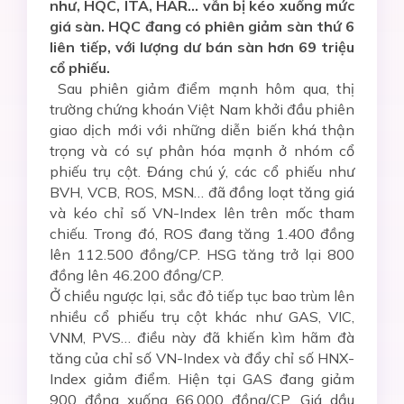
như, HQC, ITA, HAR… vẫn bị kéo xuống mức
giá sàn. HQC đang có phiên giảm sàn thứ 6
liên tiếp, với lượng dư bán sàn hơn 69 triệu
cổ phiếu.
Sau phiên giảm điểm mạnh hôm qua, thị
trường chứng khoán Việt Nam khởi đầu phiên
giao dịch mới với những diễn biến khá thận
trọng và có sự phân hóa mạnh ở nhóm cổ
phiếu trụ cột. Đáng chú ý, các cổ phiếu như
BVH, VCB, ROS, MSN… đã đồng loạt tăng giá
và kéo chỉ số VN-Index lên trên mốc tham
chiếu. Trong đó, ROS đang tăng 1.400 đồng
lên 112.500 đồng/CP. HSG tăng trở lại 800
đồng lên 46.200 đồng/CP.
Ở chiều ngược lại, sắc đỏ tiếp tục bao trùm lên
nhiều cổ phiếu trụ cột khác như GAS, VIC,
VNM, PVS… điều này đã khiến kìm hãm đà
tăng của chỉ số VN-Index và đẩy chỉ số HNX-
Index giảm điểm. Hiện tại GAS đang giảm
900 đồng xuống 66.000 đồng/CP. Giá dầu