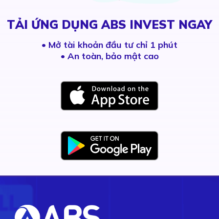
TẢI ỨNG DỤNG ABS INVEST NGAY
•
Mở tài khoản đầu tư chỉ 1 phút
• An toàn, bảo mật cao