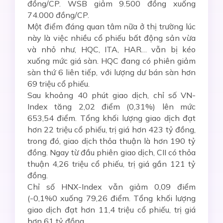
đồng/CP. WSB giảm 9.500 đồng xuống
74.000 đồng/CP.
Một điểm đáng quan tâm nữa ở thị trường lúc
này là việc nhiều cổ phiếu bất động sản vừa
và nhỏ như, HQC, ITA, HAR… vẫn bị kéo
xuống mức giá sàn. HQC đang có phiên giảm
sàn thứ 6 liên tiếp, với lượng dư bán sàn hơn
69 triệu cổ phiếu.
Sau khoảng 40 phút giao dịch, chỉ số VN-
Index tăng 2,02 điểm (0,31%) lên mức
653,54 điểm. Tổng khối lượng giao dịch đạt
hơn 22 triệu cổ phiếu, trị giá hơn 423 tỷ đồng,
trong đó, giao dịch thỏa thuận là hơn 190 tỷ
đồng. Ngay từ đầu phiên giao dịch, CII có thỏa
thuận 4,26 triệu cổ phiếu, trị giá gần 121 tỷ
đồng.
Chỉ số HNX-Index vẫn giảm 0,09 điểm
(-0,1%0 xuống 79,26 điểm. Tổng khối lượng
giao dịch đạt hơn 11,4 triệu cổ phiếu, trị giá
hơn 61 tỷ đồng.